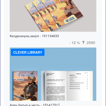
Көлденеңнің көңілі - 151134633
- 12 %
2590
₸
CLEVER LIBRARY
Алау батыр и честь - 151417517