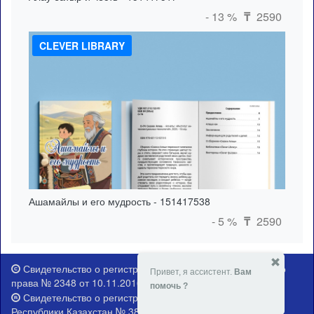
- 13 %
2590
₸
CLEVER LIBRARY
Ашамайлы и его мудрость - 151417538
- 5 %
2590
₸
Свидетельство о регистрации прав на объект авторского
Привет, я ассистент.
Вам
права № 2348 от 10.11.2016 г.
помочь ?
Свидетельство о регистрации Министерства юстиции
Республики Казахстан № 381-Е от 21.02.2015 г.