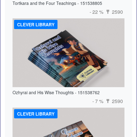
Tortkara and the Four Teachings - 151538805
- 22 %
2590
₸
CLEVER LIBRARY
Ozhyrai and His Wise Thoughts - 151538762
- 7 %
2590
₸
CLEVER LIBRARY