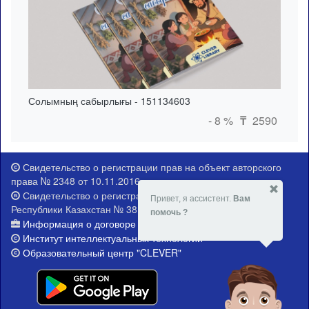
Солымның сабырлығы - 151134603
- 8 %
2590
₸
Свидетельство о регистрации прав на объект авторского
права № 2348 от 10.11.2016 г.
Свидетельство о регистрации Министерства юстиции
Привет, я ассистент.
Вам
Республики Казахстан № 381-Е от 21.02.2015 г.
помочь ?
Информация о договоре публичной оферты
Институт интеллектуальных технологий
Образовательный центр "CLEVER"