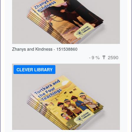
Zhanys and Kindness - 151538860
- 9 %
2590
₸
CLEVER LIBRARY