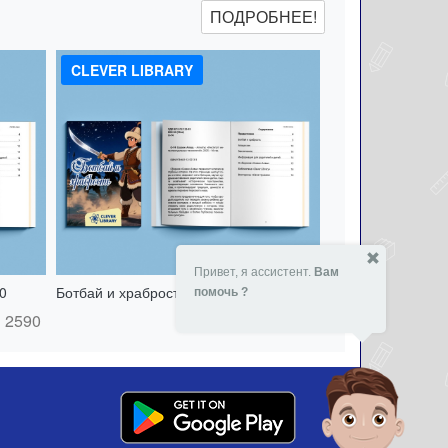
ПОДРОБНЕЕ!
CLEVER LIBRARY
Привет, я ассистент.
Вам
0
Ботбай и храбрость - 151417495
помочь ?
2590
- 14 %
2590
₸