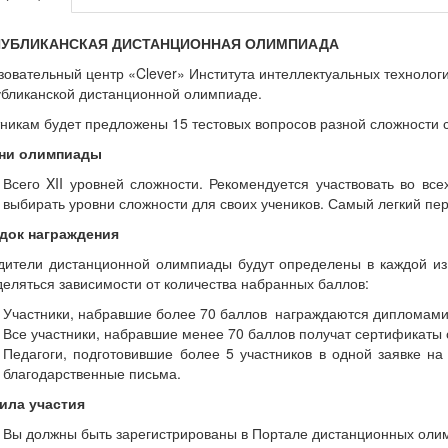
ПУБЛИКАНСКАЯ ДИСТАНЦИОННАЯ ОЛИМПИАДА
овательный центр «Clever» Института интеллектуальных технолог
убликанской дистанционной олимпиаде.
никам будет предложены 15 тестовых вопросов разной сложности 
ни олимпиады
Всего XII уровней сложности. Рекомендуется участвовать во вс
выбирать уровни сложности для своих учеников. Самый легкий пе
док награждения
дители дистанционной олимпиады будут определены в каждой из 
еляться зависимости от количества набранных баллов:
Участники, набравшие более 70 баллов награждаются дипломами
Все участники, набравшие менее 70 баллов получат сертификаты 
Педагоги, подготовившие более 5 участников в одной заявке н
благодарственные письма.
ила участия
Вы должны быть зарегистрированы в Портале дистанционных олимпиа