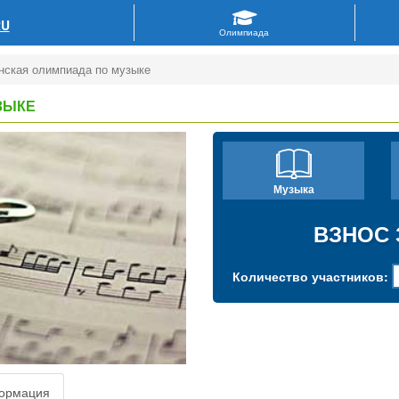
RU
нская олимпиада по музыке
ЗЫКЕ
Музыка
ВЗНОС 
Количество участников:
ормация