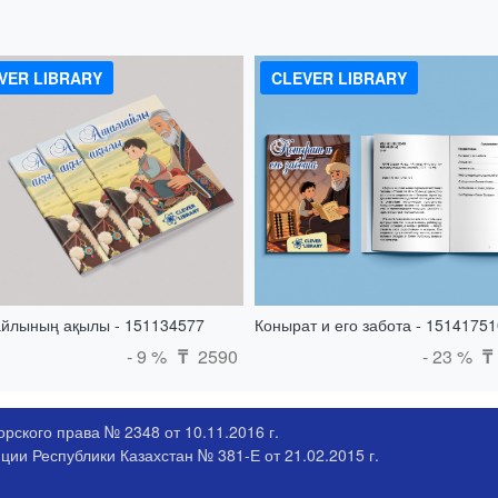
VER LIBRARY
CLEVER LIBRARY
йлының ақылы - 151134577
Конырат и его забота - 15141751
- 9 %
2590
- 23 %
₸
₸
рского права № 2348 от 10.11.2016 г.
ии Республики Казахстан № 381-Е от 21.02.2015 г.