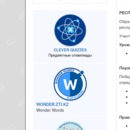
РЕС
Образ
респ
Участ
Уров
CLEVER QUIZZES
Предметные олимпиады
Поря
Побе
опред
WONDER.ZTI.KZ
Wonder Words
Прав