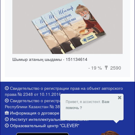
Шымыр атаның шыдамы - 151134614
- 19 %
2590
₸
Свидетельство о регистрации прав на объект авторского
права № 2348 от 10.11.2016 г.
Свидетельство о регистрации Министерства юстиции
Привет, я ассистент.
Вам
Республики Казахстан № 381-Е от 21.02.2015 г.
помочь ?
Информация о договоре публичной оферты
Институт интеллектуальных технологий
Образовательный центр "CLEVER"