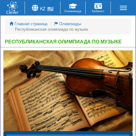
KZ
RU
Главная страница
Олимпиады
Республиканская олимпиада по музыке
РЕСПУБЛИКАНСКАЯ ОЛИМПИАДА ПО МУЗЫКЕ