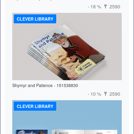
- 18 %
2590
₸
CLEVER LIBRARY
Shymyr and Patience - 151538830
- 10 %
2590
₸
CLEVER LIBRARY