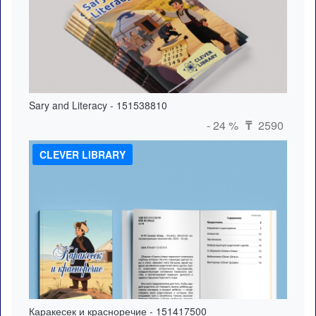
Sary and Literacy - 151538810
- 24 %
2590
₸
CLEVER LIBRARY
Каракесек и красноречие - 151417500