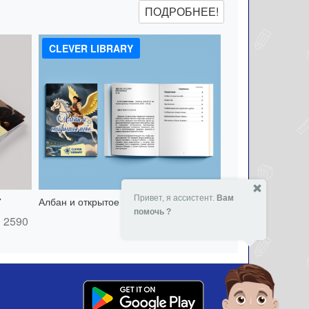
ПОДРОБНЕЕ!
CLEVER LIBRARY
Привет, я ассистент.
Вам
7
Албан и открытое небо - 151417532
помочь ?
2590
- 5 %
2590
₸