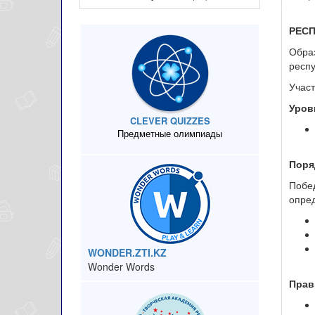
РЕС
Образ
респ
Участ
Уров
CLEVER QUIZZES
Предметные олимпиады
Поря
Побе
опред
WONDER.ZTI.KZ
Wonder Words
Прав