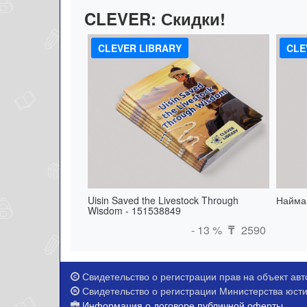
CLEVER:
Скидки!
CLEVER LIBRARY
CLE
Uisin Saved the Livestock Through
Найман
Wisdom - 151538849
- 13 %
2590
₸
Свидетельство о регистрации прав на объект авто
Свидетельство о регистрации Министерства юстиц
Информация о договоре публичной оферты