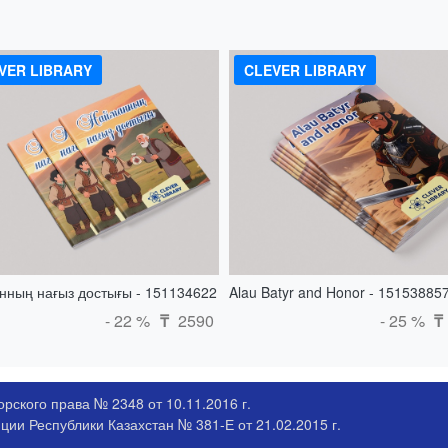
VER LIBRARY
CLEVER LIBRARY
ның нағыз достығы - 151134622
Alau Batyr and Honor - 15153885
- 22 %
2590
- 25 %
₸
₸
рского права № 2348 от 10.11.2016 г.
ии Республики Казахстан № 381-Е от 21.02.2015 г.