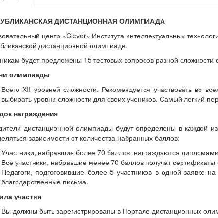
ПУБЛИКАНСКАЯ ДИСТАНЦИОННАЯ ОЛИМПИАДА
овательный центр «Clever» Института интеллектуальных технолог
убликанской дистанционной олимпиаде.
никам будет предложены 15 тестовых вопросов разной сложности 
ни олимпиады
Всего XII уровней сложности. Рекомендуется участвовать во вс
выбирать уровни сложности для своих учеников. Самый легкий пе
док награждения
дители дистанционной олимпиады будут определены в каждой из 
еляться зависимости от количества набранных баллов:
Участники, набравшие более 70 баллов награждаются дипломами
Все участники, набравшие менее 70 баллов получат сертификаты 
Педагоги, подготовившие более 5 участников в одной заявке н
благодарственные письма.
ила участия
Вы должны быть зарегистрированы в Портале дистанционных олимпиа