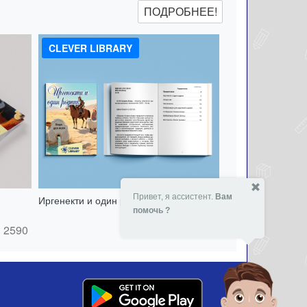
ПОДРОБНЕЕ!
CLEVER LIBRARY
Привет, я ассистент.
Вам
Иргенекти и один родник - 151417513
помочь ?
- 24 %
2590
₸
2590