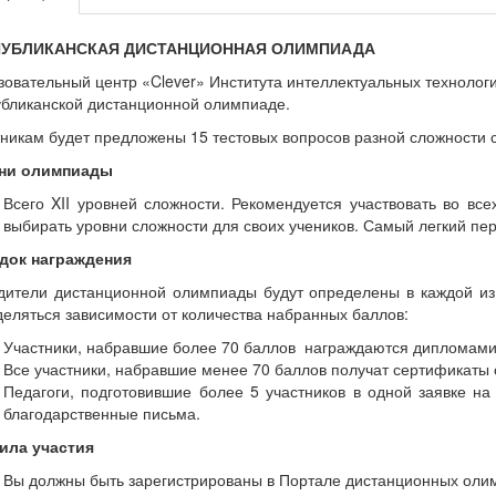
ПУБЛИКАНСКАЯ ДИСТАНЦИОННАЯ ОЛИМПИАДА
овательный центр «Clever» Института интеллектуальных технолог
убликанской дистанционной олимпиаде.
никам будет предложены 15 тестовых вопросов разной сложности 
ни олимпиады
Всего XII уровней сложности. Рекомендуется участвовать во вс
выбирать уровни сложности для своих учеников. Самый легкий пе
док награждения
дители дистанционной олимпиады будут определены в каждой из 
еляться зависимости от количества набранных баллов:
Участники, набравшие более 70 баллов награждаются дипломами
Все участники, набравшие менее 70 баллов получат сертификаты 
Педагоги, подготовившие более 5 участников в одной заявке н
благодарственные письма.
ила участия
Вы должны быть зарегистрированы в Портале дистанционных олимпиа