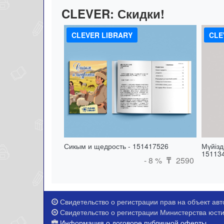
CLEVER:
Скидки!
CLEVER LIBRARY
CLE
Сикым и щедрость - 151417526
Мүйізд
15113
- 8 %
2590
₸
Свидетельство о регистрации прав на объект авто
Свидетельство о регистрации Министерства юстиц
Информация о договоре публичной оферты