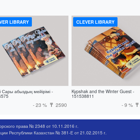
VER LIBRARY
CLEVER LIBRARY
і Сары абыздың мейірімі -
Kypshak and the Winter Guest -
4575
151538811
- 23 %
2590
- 9 %
₸
₸
рского права № 2348 от 10.11.2016 г.
ии Республики Казахстан № 381-Е от 21.02.2015 г.