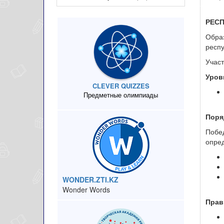
РЕС
Образ
респ
Участ
Уров
CLEVER QUIZZES
Предметные олимпиады
Поря
Побе
опред
WONDER.ZTI.KZ
Wonder Words
Прав