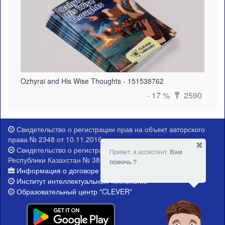
Ozhyrai and His Wise Thoughts - 151538762
- 17 %
2590
₸
Свидетельство о регистрации прав на объект авторского
права № 2348 от 10.11.2016 г.
Свидетельство о регистрации Министерства юстиции
Привет, я ассистент.
Вам
Республики Казахстан № 381-Е от 21.02.2015 г.
помочь ?
Информация о договоре публичной оферты
Институт интеллектуальных технологий
Образовательный центр "CLEVER"