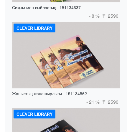
Сиқым мен сыйластық - 151134637
- 8 %
2590
₸
CLEVER LIBRARY
Жаныстың жанашырлығы - 151134562
- 21 %
2590
₸
CLEVER LIBRARY