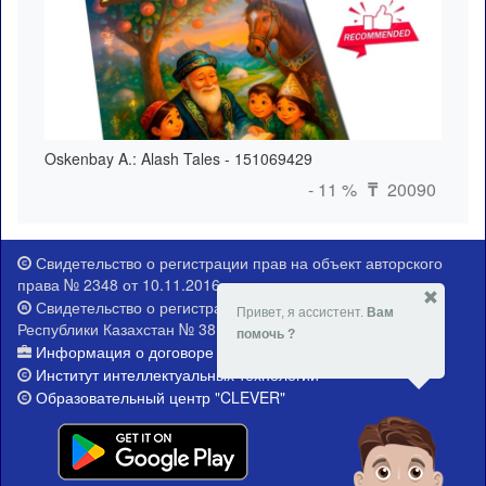
Oskenbay A.: Alash Tales - 151069429
- 11 %
20090
₸
Свидетельство о регистрации прав на объект авторского
права № 2348 от 10.11.2016 г.
Свидетельство о регистрации Министерства юстиции
Привет, я ассистент.
Вам
Республики Казахстан № 381-Е от 21.02.2015 г.
помочь ?
Информация о договоре публичной оферты
Институт интеллектуальных технологий
Образовательный центр "CLEVER"