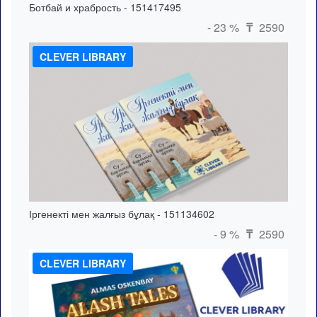
Ботбай и храбрость - 151417495
- 23 %
2590
₸
CLEVER LIBRARY
Іргенекті мен жалғыз бұлақ - 151134602
- 9 %
2590
₸
CLEVER LIBRARY