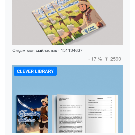
Сиқым мен сыйластық - 151134637
- 17 %
2590
₸
CLEVER LIBRARY