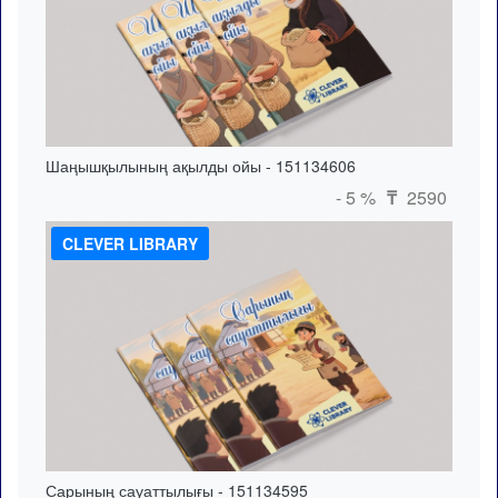
Шаңышқылының ақылды ойы - 151134606
- 5 %
2590
₸
CLEVER LIBRARY
Сарының сауаттылығы - 151134595