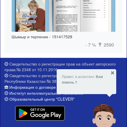
Шымыр и терпение - 151417528
- 7 %
2590
₸
Свидетельство о регистрации прав на объект авторского
права № 2348 от 10.11.2016 г.
Свидетельство о регистрации Министерства юстиции
Привет, я ассистент.
Вам
Республики Казахстан № 381-Е от 21.02.2015 г.
помочь ?
Информация о договоре публичной оферты
Институт интеллектуальных технологий
Образовательный центр "CLEVER"