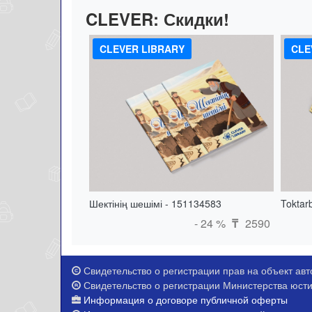
CLEVER:
Скидки!
CLEVER LIBRARY
CLE
Шектінің шешімі - 151134583
Toktar
- 24 %
2590
₸
Свидетельство о регистрации прав на объект авто
Свидетельство о регистрации Министерства юстиц
Информация о договоре публичной оферты