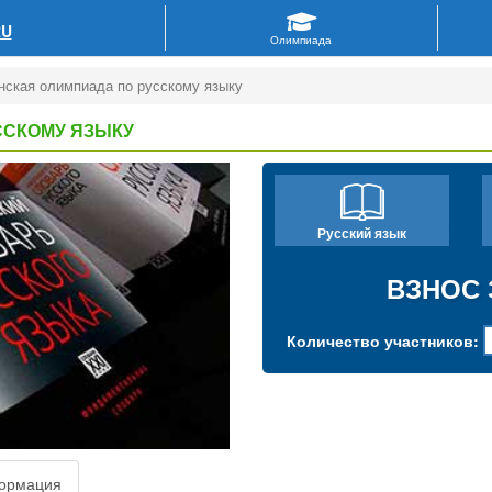
RU
нская олимпиада по русскому языку
ССКОМУ ЯЗЫКУ
Русский язык
ВЗНОС 
Количество участников:
ормация