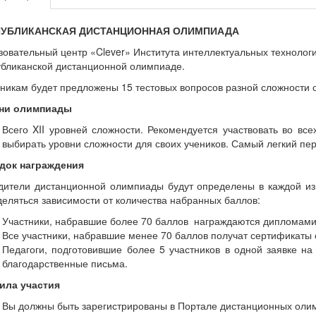
ПУБЛИКАНСКАЯ ДИСТАНЦИОННАЯ ОЛИМПИАДА
овательный центр «Clever» Института интеллектуальных технолог
убликанской дистанционной олимпиаде.
никам будет предложены 15 тестовых вопросов разной сложности 
ни олимпиады
Всего XII уровней сложности. Рекомендуется участвовать во вс
выбирать уровни сложности для своих учеников. Самый легкий пе
док награждения
дители дистанционной олимпиады будут определены в каждой из 
еляться зависимости от количества набранных баллов:
Участники, набравшие более 70 баллов награждаются дипломами
Все участники, набравшие менее 70 баллов получат сертификаты 
Педагоги, подготовившие более 5 участников в одной заявке н
благодарственные письма.
ила участия
Вы должны быть зарегистрированы в Портале дистанционных олимпиа