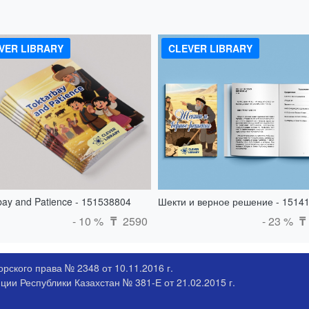
VER LIBRARY
CLEVER LIBRARY
bay and Patience - 151538804
Шекти и верное решение - 1514
- 10 %
2590
- 23 %
₸
₸
рского права № 2348 от 10.11.2016 г.
ии Республики Казахстан № 381-Е от 21.02.2015 г.