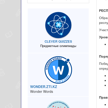
РЕС
Образ
респ
Участ
Уров
CLEVER QUIZZES
Предметные олимпиады
Поря
Побе
опред
WONDER.ZTI.KZ
Wonder Words
Прав