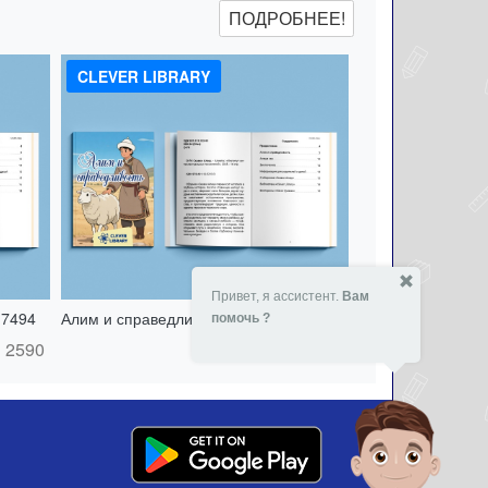
ПОДРОБНЕЕ!
CLEVER LIBRARY
Привет, я ассистент.
Вам
17494
Алим и справедливость - 151417516
помочь ?
2590
- 18 %
2590
₸