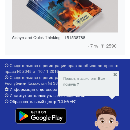
Alshyn and Quick Thinking - 151538788
- 7 %
2590
₸
Свидетельство о регистрации прав на объект авторского
права № 2348 от 10.11.2016 г.
Свидетельство о регистрации Министерства юстиции
Привет, я ассистент.
Вам
Республики Казахстан № 381-Е от 21.02.2015 г.
помочь ?
Информация о договоре публичной оферты
Институт интеллектуальных технологий
Образовательный центр "CLEVER"