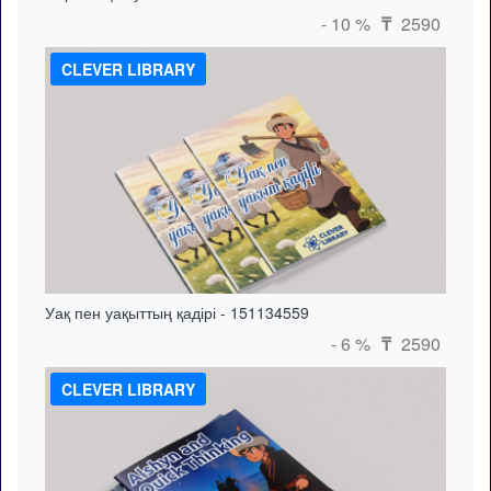
- 10 %
2590
₸
CLEVER LIBRARY
Уақ пен уақыттың қадірі - 151134559
- 6 %
2590
₸
CLEVER LIBRARY