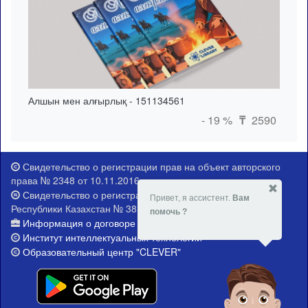
Алшын мен алғырлық - 151134561
- 19 %
2590
₸
Свидетельство о регистрации прав на объект авторского
права № 2348 от 10.11.2016 г.
Свидетельство о регистрации Министерства юстиции
Привет, я ассистент.
Вам
Республики Казахстан № 381-Е от 21.02.2015 г.
помочь ?
Информация о договоре публичной оферты
Институт интеллектуальных технологий
Образовательный центр "CLEVER"