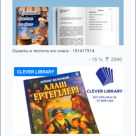
Ошакты и теплота его очага - 151417514
- 15 %
2590
₸
CLEVER LIBRARY