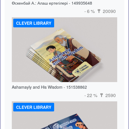
Өскенбай А.: Алаш ертегілері - 149935648
- 6 %
20090
₸
CLEVER LIBRARY
Ashamayly and His Wisdom - 151538862
- 22 %
2590
₸
CLEVER LIBRARY