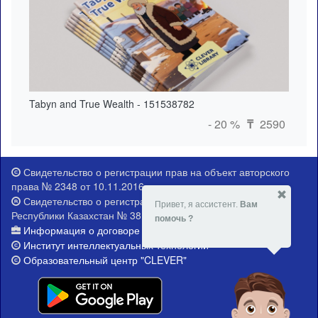
Tabyn and True Wealth - 151538782
- 20 %
2590
₸
Свидетельство о регистрации прав на объект авторского
права № 2348 от 10.11.2016 г.
Свидетельство о регистрации Министерства юстиции
Привет, я ассистент.
Вам
Республики Казахстан № 381-Е от 21.02.2015 г.
помочь ?
Информация о договоре публичной оферты
Институт интеллектуальных технологий
Образовательный центр "CLEVER"