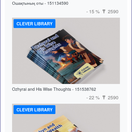
Ошақтының оты - 151134590
- 15 %
2590
₸
CLEVER LIBRARY
Ozhyrai and His Wise Thoughts - 151538762
- 22 %
2590
₸
CLEVER LIBRARY