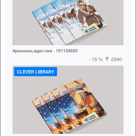
Арғынның адал сөзі - 151134620
- 15 %
2590
₸
CLEVER LIBRARY