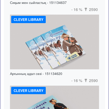
Сиқым мен сыйластық - 151134637
- 16 %
2590
₸
CLEVER LIBRARY
Арғынның адал сөзі - 151134620
- 16 %
2590
₸
CLEVER LIBRARY