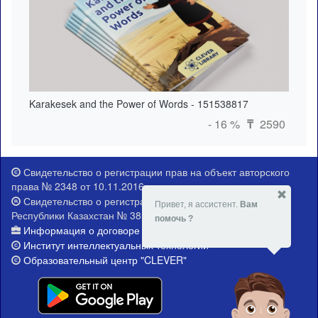
Karakesek and the Power of Words - 151538817
- 16 %
2590
₸
Свидетельство о регистрации прав на объект авторского
права № 2348 от 10.11.2016 г.
Свидетельство о регистрации Министерства юстиции
Привет, я ассистент.
Вам
Республики Казахстан № 381-Е от 21.02.2015 г.
помочь ?
Информация о договоре публичной оферты
Институт интеллектуальных технологий
Образовательный центр "CLEVER"