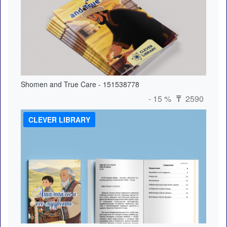
Shomen and True Care - 151538778
- 15 %
2590
₸
CLEVER LIBRARY