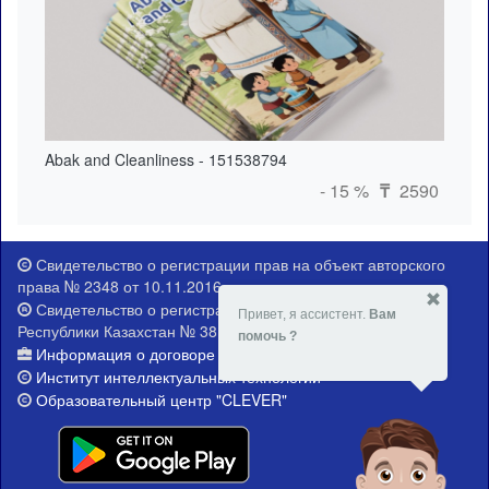
Abak and Cleanliness - 151538794
- 15 %
2590
₸
Свидетельство о регистрации прав на объект авторского
права № 2348 от 10.11.2016 г.
Свидетельство о регистрации Министерства юстиции
Привет, я ассистент.
Вам
Республики Казахстан № 381-Е от 21.02.2015 г.
помочь ?
Информация о договоре публичной оферты
Институт интеллектуальных технологий
Образовательный центр "CLEVER"