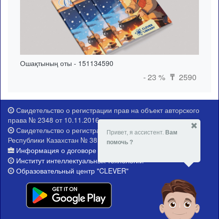
Ошақтының оты - 151134590
- 23 %
2590
₸
Свидетельство о регистрации прав на объект авторского
права № 2348 от 10.11.2016 г.
Свидетельство о регистрации Министерства юстиции
Привет, я ассистент.
Вам
Республики Казахстан № 381-Е от 21.02.2015 г.
помочь ?
Информация о договоре публичной оферты
Институт интеллектуальных технологий
Образовательный центр "CLEVER"