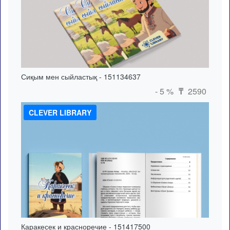
Сиқым мен сыйластық - 151134637
- 5 %
2590
₸
CLEVER LIBRARY
Каракесек и красноречие - 151417500