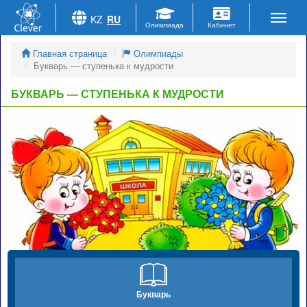
KZ
RU
Главная страница
Олимпиады
Букварь — ступенька к мудрости
БУКВАРЬ — СТУПЕНЬКА К МУДРОСТИ
Букварь