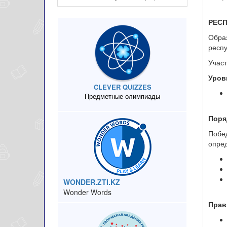
РЕС
Образ
респ
Участ
Уров
CLEVER QUIZZES
Предметные олимпиады
Поря
Побе
опред
WONDER.ZTI.KZ
Wonder Words
Прав