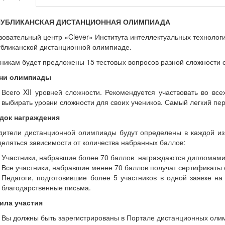
ПУБЛИКАНСКАЯ ДИСТАНЦИОННАЯ ОЛИМПИАДА
овательный центр «Clever» Института интеллектуальных технолог
убликанской дистанционной олимпиаде.
никам будет предложены 15 тестовых вопросов разной сложности 
ни олимпиады
Всего XII уровней сложности. Рекомендуется участвовать во вс
выбирать уровни сложности для своих учеников. Самый легкий пе
док награждения
дители дистанционной олимпиады будут определены в каждой из 
еляться зависимости от количества набранных баллов:
Участники, набравшие более 70 баллов награждаются дипломами
Все участники, набравшие менее 70 баллов получат сертификаты 
Педагоги, подготовившие более 5 участников в одной заявке н
благодарственные письма.
ила участия
Вы должны быть зарегистрированы в Портале дистанционных олимпиа