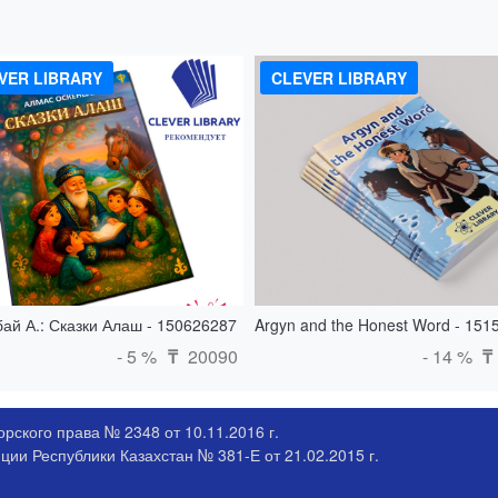
VER LIBRARY
CLEVER LIBRARY
ай А.: Сказки Алаш - 150626287
Argyn and the Honest Word - 151
- 5 %
20090
- 14 %
₸
₸
рского права № 2348 от 10.11.2016 г.
ии Республики Казахстан № 381-Е от 21.02.2015 г.