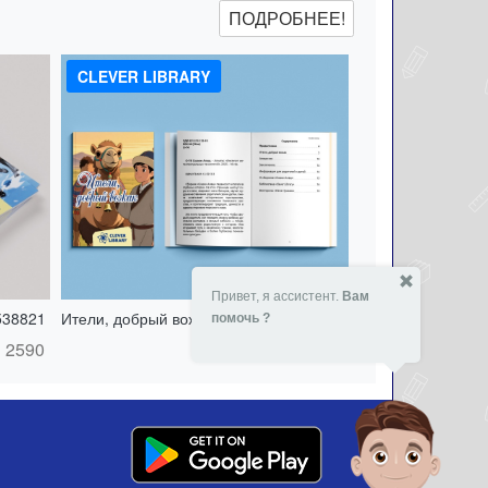
ПОДРОБНЕЕ!
CLEVER LIBRARY
Привет, я ассистент.
Вам
538821
Ители, добрый вожак - 151417524
помочь ?
2590
- 10 %
2590
₸