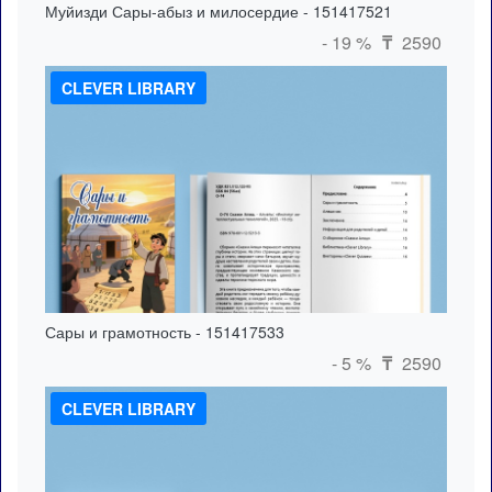
Муйизди Сары-абыз и милосердие - 151417521
- 19 %
2590
₸
CLEVER LIBRARY
Сары и грамотность - 151417533
- 5 %
2590
₸
CLEVER LIBRARY