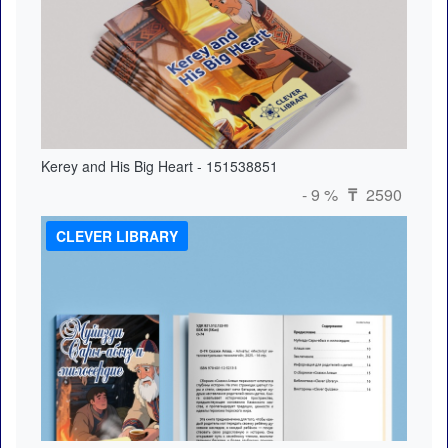
Kerey and His Big Heart - 151538851
- 9 %
2590
₸
CLEVER LIBRARY