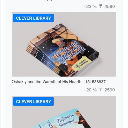
- 23 %
2590
₸
CLEVER LIBRARY
Oshakty and the Warmth of His Hearth - 151538837
- 20 %
2590
₸
CLEVER LIBRARY