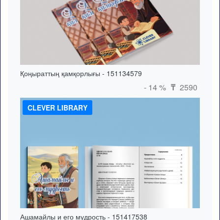
Қоңыраттың қамқорлығы - 151134579
- 14 %
2590
₸
CLEVER LIBRARY
Ашамайлы и его мудрость - 151417538