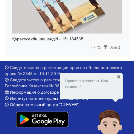
Қаракесектің шешендігі - 151134565
- 7 %
2590
₸
Свидетельство о регистрации прав на объект авторского
права № 2348 от 10.11.2016 г.
Свидетельство о регистрации Министерства юстиции
Привет, я ассистент.
Вам
Республики Казахстан № 381-Е от 21.02.2015 г.
помочь ?
Информация о договоре публичной оферты
Институт интеллектуальных технологий
Образовательный центр "CLEVER"