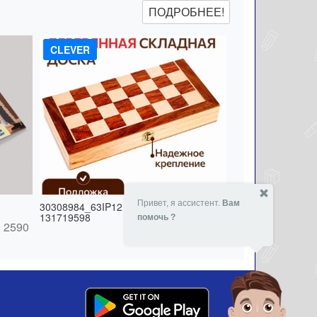
ПОДРОБНЕЕ!
CLEVER
Привет, я ассистент.
Вам
30308984_63IP12 дерево 24 шт -
131719598
помочь ?
2590
- 14 %
72090
₸