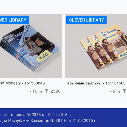
VER LIBRARY
CLEVER LIBRARY
nd Modesty - 151538843
Табынның байлығы - 151134569
- 16 %
2590
- 8 %
₸
₸
рского права № 2348 от 10.11.2016 г.
ии Республики Казахстан № 381-Е от 21.02.2015 г.