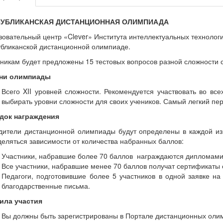
ПУБЛИКАНСКАЯ ДИСТАНЦИОННАЯ ОЛИМПИАДА
овательный центр «Clever» Института интеллектуальных технолог
убликанской дистанционной олимпиаде.
никам будет предложены 15 тестовых вопросов разной сложности 
ни олимпиады
Всего XII уровней сложности. Рекомендуется участвовать во вс
выбирать уровни сложности для своих учеников. Самый легкий пе
док награждения
дители дистанционной олимпиады будут определены в каждой из 
еляться зависимости от количества набранных баллов:
Участники, набравшие более 70 баллов награждаются дипломами
Все участники, набравшие менее 70 баллов получат сертификаты 
Педагоги, подготовившие более 5 участников в одной заявке н
благодарственные письма.
ила участия
Вы должны быть зарегистрированы в Портале дистанционных олимпиа