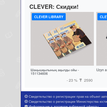
CLEVER:
Скидки!
CLEVER LIBRARY
CLE
Шаңышқылының ақылды ойы -
Uzyn a
151134606
- 23 %
2590
₸
Свидетельство о регистрации прав на объект авто
Свидетельство о регистрации Министерства юстиц
Информация о договоре публичной оферты