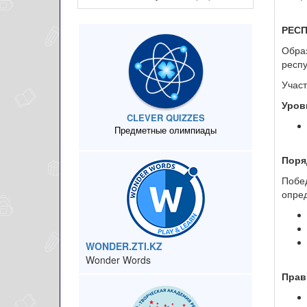
РЕС
Образ
респ
Участ
Уров
CLEVER QUIZZES
Предметные олимпиады
Поря
Побе
опред
WONDER.ZTI.KZ
Wonder Words
Прав