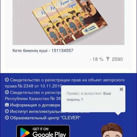
Кете бикенің күші - 151134557
- 18 %
2590
₸
Свидетельство о регистрации прав на объект авторского
права № 2348 от 10.11.2016 г.
Свидетельство о регистрации Министерства юстиции
Привет, я ассистент.
Вам
Республики Казахстан № 381-Е от 21.02.2015 г.
помочь ?
Информация о договоре публичной оферты
Институт интеллектуальных технологий
Образовательный центр "CLEVER"