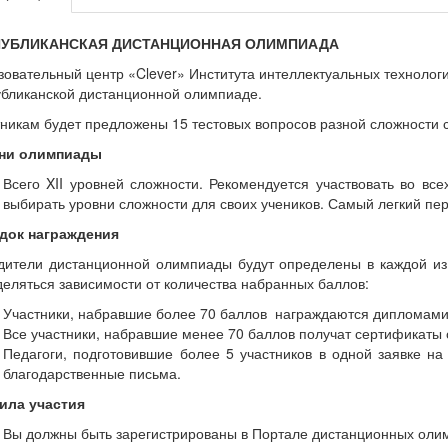
ПУБЛИКАНСКАЯ ДИСТАНЦИОННАЯ ОЛИМПИАДА
овательный центр «Clever» Института интеллектуальных технолог
убликанской дистанционной олимпиаде.
никам будет предложены 15 тестовых вопросов разной сложности 
ни олимпиады
Всего XII уровней сложности. Рекомендуется участвовать во вс
выбирать уровни сложности для своих учеников. Самый легкий пе
док награждения
дители дистанционной олимпиады будут определены в каждой из 
еляться зависимости от количества набранных баллов:
Участники, набравшие более 70 баллов награждаются дипломами
Все участники, набравшие менее 70 баллов получат сертификаты 
Педагоги, подготовившие более 5 участников в одной заявке н
благодарственные письма.
ила участия
Вы должны быть зарегистрированы в Портале дистанционных олимпиа