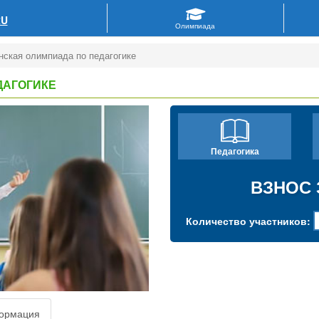
RU
нская олимпиада по педагогике
ДАГОГИКЕ
Педагогика
ВЗНОС 
Количество участников:
ормация