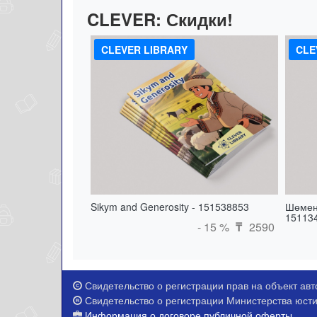
CLEVER:
Скидки!
CLEVER LIBRARY
CLE
Sikym and Generosity - 151538853
Шөмен
15113
- 15 %
2590
₸
Свидетельство о регистрации прав на объект авто
Свидетельство о регистрации Министерства юстиц
Информация о договоре публичной оферты