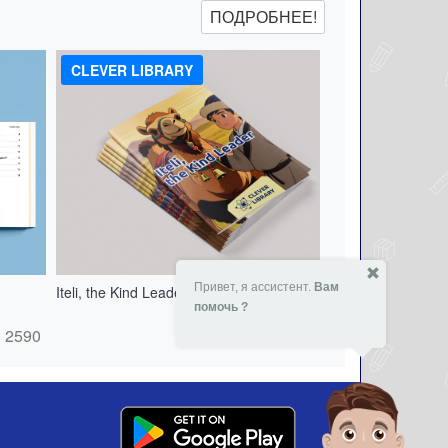
ПОДРОБНЕЕ!
CLEVER LIBRARY
Привет, я ассистент.
Вам
Iteli, the Kind Leader - 151538813
помочь ?
- 24 %
2590
₸
2590