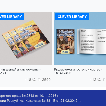
VER LIBRARY
CLEVER LIBRARY
нің шынайы қамқорлығы -
Кыдыркожа и гостеприимство -
4571
151417492
- 18 %
2590
- 12 %
₸
₸
рского права № 2348 от 10.11.2016 г.
ии Республики Казахстан № 381-Е от 21.02.2015 г.