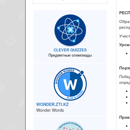
РЕС
Образ
респ
Участ
Уров
CLEVER QUIZZES
Предметные олимпиады
Поря
Побе
опред
WONDER.ZTI.KZ
Wonder Words
Прав