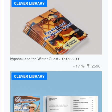
CLEVER LIBRARY
Kypshak and the Winter Guest - 151538811
- 17 %
2590
₸
CLEVER LIBRARY