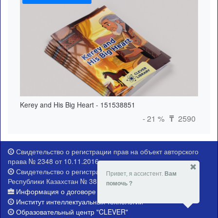
Kerey and His Big Heart - 151538851
- 21 %
2590
₸
Свидетельство о регистрации прав на объект авторского
права № 2348 от 10.11.2016 г.
Свидетельство о регистрации Министерства юстиции
Привет, я ассистент.
Вам
Республики Казахстан № 381-Е от 21.02.2015 г.
помочь ?
Информация о договоре публичной оферты
Институт интеллектуальных технологий
Образовательный центр "CLEVER"