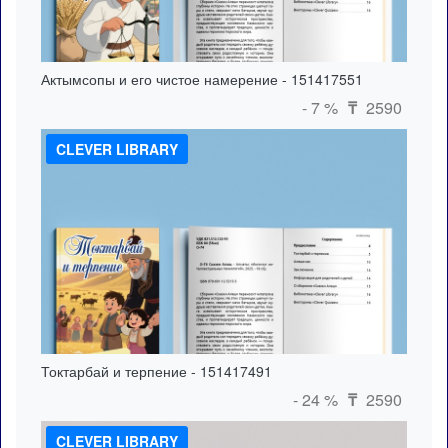
Актымсопы и его чистое намерение - 151417551
- 7 %
2590
₸
CLEVER LIBRARY
Токтарбай и терпение - 151417491
- 24 %
2590
₸
CLEVER LIBRARY