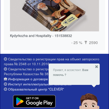
Kydyrkozha and Hospitality - 151538832
- 25 %
2590
₸
Свидетельство о регистрации прав на объект авторского
права № 2348 от 10.11.2016 г.
Свидетельство о регистрации Министерства юстиции
Привет, я ассистент.
Вам
Республики Казахстан № 381-Е от 21.02.2015 г.
помочь ?
Информация о договоре публичной оферты
Институт интеллектуальных технологий
Образовательный центр "CLEVER"