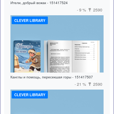
Ители, добрый вожак - 151417524
- 9 %
2590
₸
CLEVER LIBRARY
Канглы и помощь, пересекшая горы - 151417507
- 21 %
2590
₸
CLEVER LIBRARY