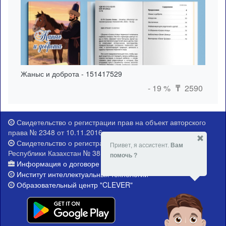
Жаныс и доброта - 151417529
- 19 %
2590
₸
Свидетельство о регистрации прав на объект авторского
права № 2348 от 10.11.2016 г.
Свидетельство о регистрации Министерства юстиции
Привет, я ассистент.
Вам
Республики Казахстан № 381-Е от 21.02.2015 г.
помочь ?
Информация о договоре публичной оферты
Институт интеллектуальных технологий
Образовательный центр "CLEVER"