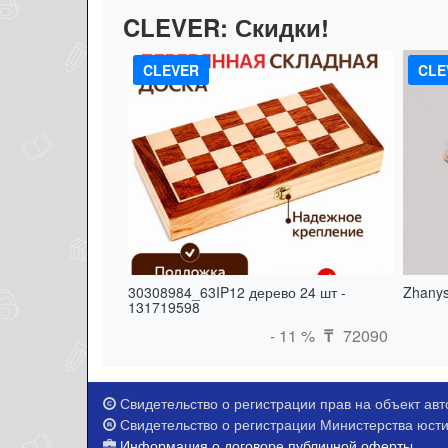
CLEVER:
Скидки!
CLEVER
CLE
30308984_63IP12 дерево 24 шт -
Zhanys
131719598
- 11 %
72090
₸
Свидетельство о регистрации прав на объект авто
Свидетельство о регистрации Министерства юстиц
Информация о договоре публичной оферты