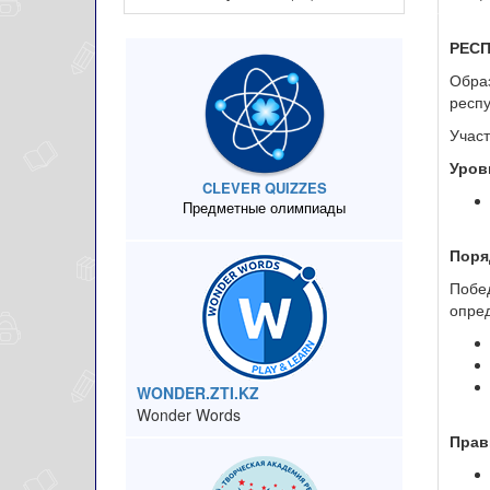
РЕС
Образ
респ
Участ
Уров
CLEVER QUIZZES
Предметные олимпиады
Поря
Побе
опред
WONDER.ZTI.KZ
Wonder Words
Прав