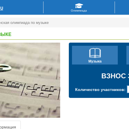
RU
нская олимпиада по музыке
ЗЫКЕ
Музыка
ВЗНОС 
Количество участников:
ормация