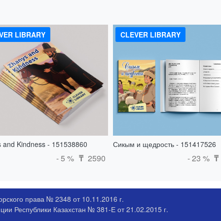
VER LIBRARY
CLEVER LIBRARY
 and Kindness - 151538860
Сикым и щедрость - 151417526
- 5 %
2590
- 23 %
₸
₸
рского права № 2348 от 10.11.2016 г.
ии Республики Казахстан № 381-Е от 21.02.2015 г.