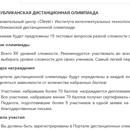
ПУБЛИКАНСКАЯ ДИСТАНЦИОННАЯ ОЛИМПИАДА
овательный центр «Clever» Института интеллектуальных технолог
убликанской дистанционной олимпиаде.
никам будет предложены 15 тестовых вопросов разной сложности 
ни олимпиады
Всего XII уровней сложности. Рекомендуется участвовать во вс
выбирать уровни сложности для своих учеников. Самый легкий пе
док награждения
дители дистанционной олимпиады будут определены в каждой из 
еляться зависимости от количества набранных баллов:
Участники, набравшие более 70 баллов награждаются дипломами
Все участники, набравшие менее 70 баллов получат сертификаты 
Педагоги, подготовившие более 5 участников в одной заявке н
благодарственные письма.
ила участия
Вы должны быть зарегистрированы в Портале дистанционных олимпиа