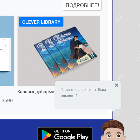
ПОДРОБНЕЕ!
CLEVER LIBRARY
Привет, я ассистент.
Вам
Қараның қаһарманы - 151134584
помочь ?
2590
- 22 %
2590
₸