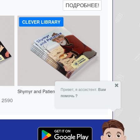
ПОДРОБНЕЕ!
CLEVER LIBRARY
Привет, я ассистент.
Вам
Shymyr and Patience - 151538830
помочь ?
2590
- 5 %
2590
₸