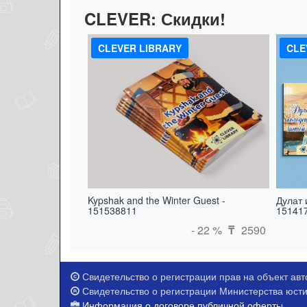
CLEVER:
Скидки!
CLEVER LIBRARY
CLE
Kypshak and the Winter Guest -
Дулат 
151538811
15141
- 22 %
2590
₸
Свидетельство о регистрации прав на объект авто
Свидетельство о регистрации Министерства юстиц
Информация о договоре публичной оферты