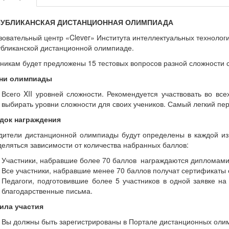
ПУБЛИКАНСКАЯ ДИСТАНЦИОННАЯ ОЛИМПИАДА
овательный центр «Clever» Института интеллектуальных технолог
убликанской дистанционной олимпиаде.
никам будет предложены 15 тестовых вопросов разной сложности 
ни олимпиады
Всего XII уровней сложности. Рекомендуется участвовать во вс
выбирать уровни сложности для своих учеников. Самый легкий пе
док награждения
дители дистанционной олимпиады будут определены в каждой из 
еляться зависимости от количества набранных баллов:
Участники, набравшие более 70 баллов награждаются дипломами
Все участники, набравшие менее 70 баллов получат сертификаты 
Педагоги, подготовившие более 5 участников в одной заявке н
благодарственные письма.
ила участия
Вы должны быть зарегистрированы в Портале дистанционных олимпиа