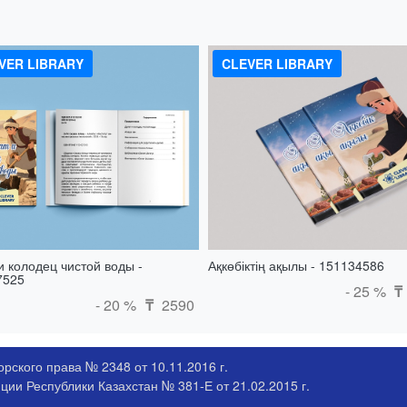
VER LIBRARY
CLEVER LIBRARY
и колодец чистой воды -
Ақкөбіктің ақылы - 151134586
7525
- 25 %
₸
- 20 %
2590
₸
рского права № 2348 от 10.11.2016 г.
ии Республики Казахстан № 381-Е от 21.02.2015 г.