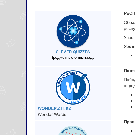
РЕС
Образ
респ
Участ
Уров
CLEVER QUIZZES
Предметные олимпиады
Поря
Побе
опред
WONDER.ZTI.KZ
Wonder Words
Прав