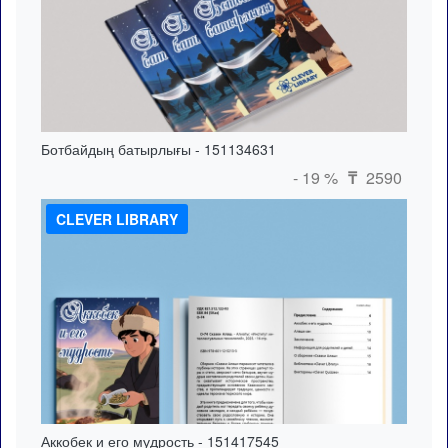
Ботбайдың батырлығы - 151134631
- 19 %
2590
₸
CLEVER LIBRARY
Аккобек и его мудрость - 151417545