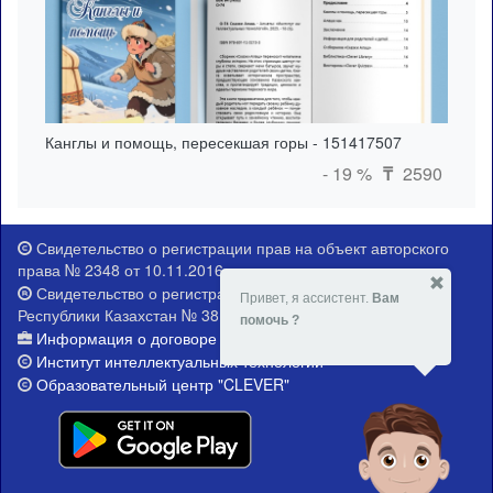
Канглы и помощь, пересекшая горы - 151417507
- 19 %
2590
₸
Свидетельство о регистрации прав на объект авторского
права № 2348 от 10.11.2016 г.
Свидетельство о регистрации Министерства юстиции
Привет, я ассистент.
Вам
Республики Казахстан № 381-Е от 21.02.2015 г.
помочь ?
Информация о договоре публичной оферты
Институт интеллектуальных технологий
Образовательный центр "CLEVER"