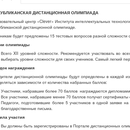
ПУБЛИКАНСКАЯ ДИСТАНЦИОННАЯ ОЛИМПИАДА
овательный центр «Clever» Института интеллектуальных технолог
убликанской дистанционной олимпиаде.
никам будет предложены 15 тестовых вопросов разной сложности 
ни олимпиады
Всего XII уровней сложности. Рекомендуется участвовать во вс
выбирать уровни сложности для своих учеников. Самый легкий пе
док награждения
дители дистанционной олимпиады будут определены в каждой из 
еляться зависимости от количества набранных баллов:
Участники, набравшие более 70 баллов награждаются дипломами
Все участники, набравшие менее 70 баллов получат сертификаты 
Педагоги, подготовившие более 5 участников в одной заявке н
благодарственные письма.
ила участия
Вы должны быть зарегистрированы в Портале дистанционных олимпиа