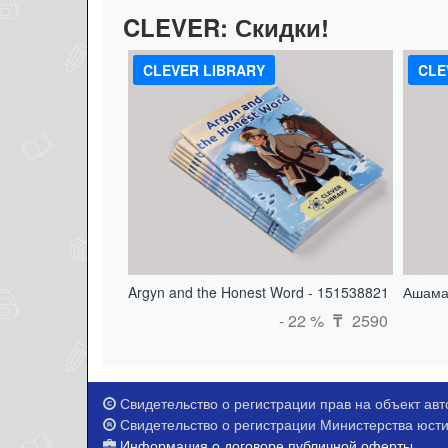
CLEVER:
Скидки!
CLEVER LIBRARY
CLE
Argyn and the Honest Word - 151538821
Ашама
- 22 %
2590
₸
Свидетельство о регистрации прав на объект авто
Свидетельство о регистрации Министерства юстиц
Информация о договоре публичной оферты