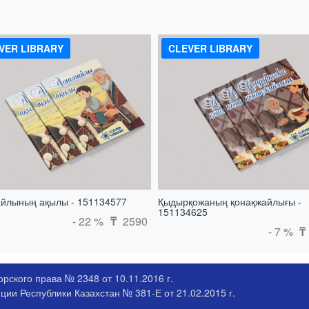
VER LIBRARY
CLEVER LIBRARY
йлының ақылы - 151134577
Қыдырқожаның қонақжайлығы -
151134625
- 22 %
2590
₸
- 7 %
₸
рского права № 2348 от 10.11.2016 г.
ии Республики Казахстан № 381-Е от 21.02.2015 г.