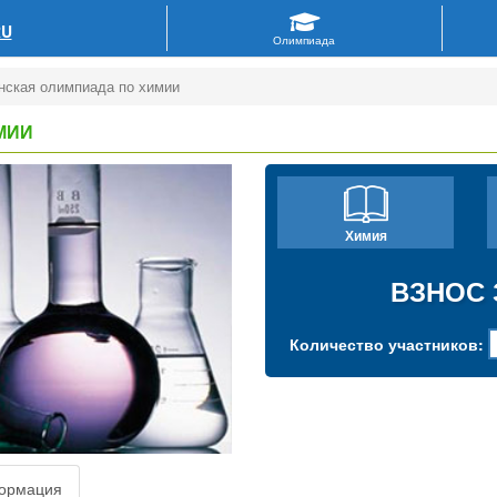
RU
нская олимпиада по химии
МИИ
Химия
ВЗНОС 
Количество участников:
ормация