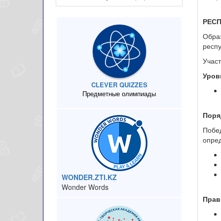
РЕС
Образ
респ
Участ
Уров
CLEVER QUIZZES
Предметные олимпиады
Поря
Побе
опред
WONDER.ZTI.KZ
Wonder Words
Прав