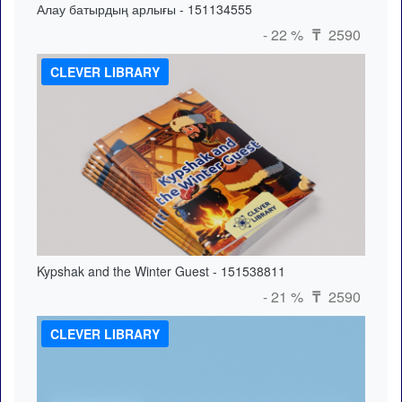
Алау батырдың арлығы - 151134555
- 22 %
2590
₸
CLEVER LIBRARY
Kypshak and the Winter Guest - 151538811
- 21 %
2590
₸
CLEVER LIBRARY