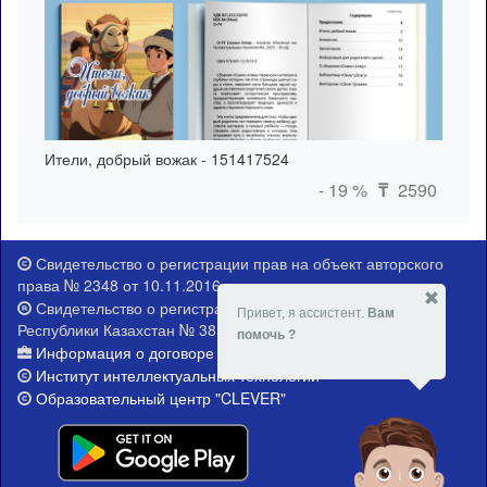
Ители, добрый вожак - 151417524
- 19 %
2590
₸
Свидетельство о регистрации прав на объект авторского
права № 2348 от 10.11.2016 г.
Свидетельство о регистрации Министерства юстиции
Привет, я ассистент.
Вам
Республики Казахстан № 381-Е от 21.02.2015 г.
помочь ?
Информация о договоре публичной оферты
Институт интеллектуальных технологий
Образовательный центр "CLEVER"