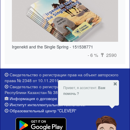
Irgenekti and the Single Spring - 151538771
- 6 %
2590
₸
Свидетельство о регистрации прав на объект авторского
права № 2348 от 10.11.2016 г.
Свидетельство о регистрации Министерства юстиции
Привет, я ассистент.
Вам
Республики Казахстан № 381-Е от 21.02.2015 г.
помочь ?
Информация о договоре публичной оферты
Институт интеллектуальных технологий
Образовательный центр "CLEVER"