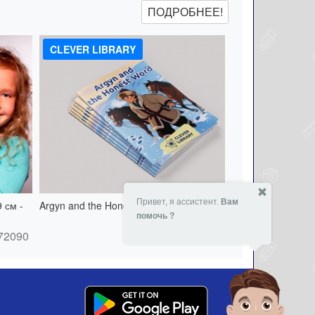
ПОДРОБНЕЕ!
CLEVER LIBRARY
Привет, я ассистент.
Вам
 см -
Argyn and the Honest Word - 151538821
помочь ?
- 15 %
2590
₸
72090