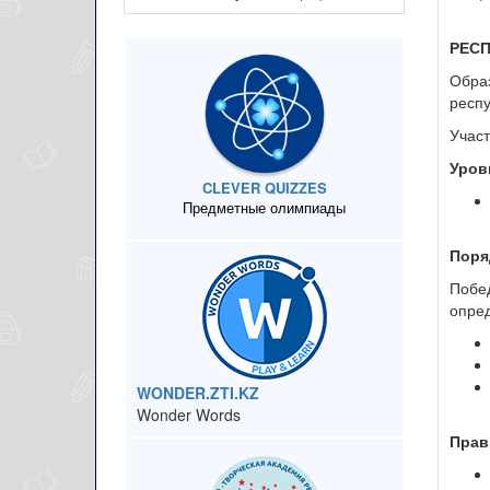
РЕС
Образ
респ
Участ
Уров
CLEVER QUIZZES
Предметные олимпиады
Поря
Побе
опред
WONDER.ZTI.KZ
Wonder Words
Прав