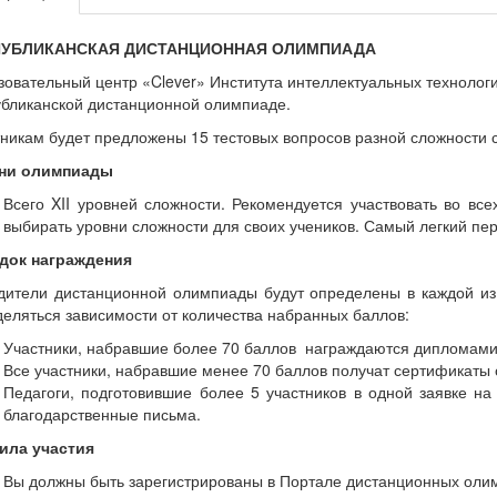
ПУБЛИКАНСКАЯ ДИСТАНЦИОННАЯ ОЛИМПИАДА
овательный центр «Clever» Института интеллектуальных технолог
убликанской дистанционной олимпиаде.
никам будет предложены 15 тестовых вопросов разной сложности 
ни олимпиады
Всего XII уровней сложности. Рекомендуется участвовать во вс
выбирать уровни сложности для своих учеников. Самый легкий пе
док награждения
дители дистанционной олимпиады будут определены в каждой из 
еляться зависимости от количества набранных баллов:
Участники, набравшие более 70 баллов награждаются дипломами
Все участники, набравшие менее 70 баллов получат сертификаты 
Педагоги, подготовившие более 5 участников в одной заявке н
благодарственные письма.
ила участия
Вы должны быть зарегистрированы в Портале дистанционных олимпиа