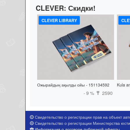
CLEVER:
Скидки!
CLEVER LIBRARY
CLE
Ожырайдың ақылды ойы - 151134592
Kula a
- 9 %
2590
₸
Свидетельство о регистрации прав на объект авто
Свидетельство о регистрации Министерства юстиц
Информация о договоре публичной оферты