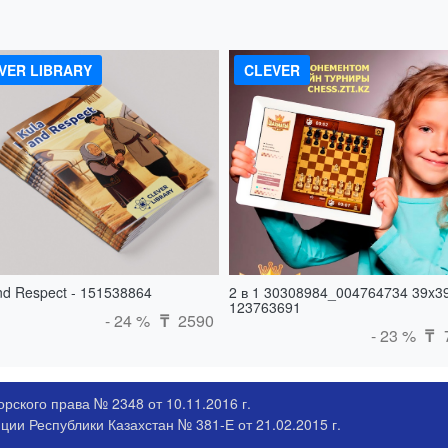
VER LIBRARY
CLEVER
nd Respect - 151538864
2 в 1 30308984_004764734 39x39
123763691
- 24 %
2590
₸
- 23 %
₸
рского права № 2348 от 10.11.2016 г.
ии Республики Казахстан № 381-Е от 21.02.2015 г.