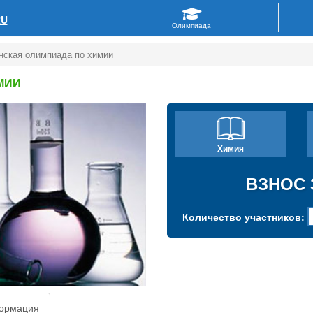
RU
нская олимпиада по химии
МИИ
Химия
ВЗНОС 
Количество участников:
ормация