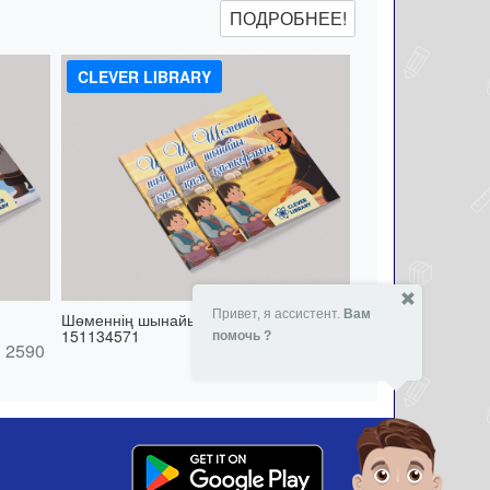
ПОДРОБНЕЕ!
CLEVER LIBRARY
Привет, я ассистент.
Вам
Шөменнің шынайы қамқорлығы -
151134571
помочь ?
2590
- 11 %
2590
₸