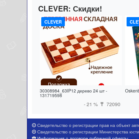
CLEVER:
Скидки!
CLEVER
CLE
30308984_63IP12 дерево 24 шт -
Oskenb
131719598
- 21 %
72090
₸
Свидетельство о регистрации прав на объект авто
Свидетельство о регистрации Министерства юстиц
Информация о договоре публичной оферты