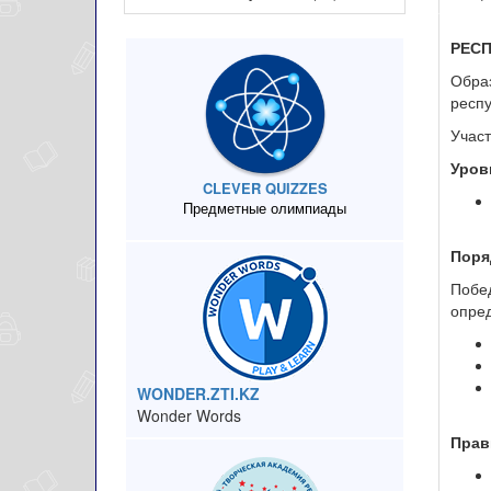
РЕС
Образ
респ
Участ
Уров
CLEVER QUIZZES
Предметные олимпиады
Поря
Побе
опред
WONDER.ZTI.KZ
Wonder Words
Прав