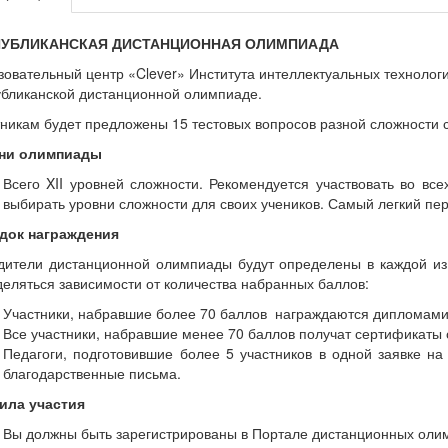
ПУБЛИКАНСКАЯ ДИСТАНЦИОННАЯ ОЛИМПИАДА
овательный центр «Clever» Института интеллектуальных технолог
убликанской дистанционной олимпиаде.
никам будет предложены 15 тестовых вопросов разной сложности 
ни олимпиады
Всего XII уровней сложности. Рекомендуется участвовать во вс
выбирать уровни сложности для своих учеников. Самый легкий пе
док награждения
дители дистанционной олимпиады будут определены в каждой из 
еляться зависимости от количества набранных баллов:
Участники, набравшие более 70 баллов награждаются дипломами
Все участники, набравшие менее 70 баллов получат сертификаты 
Педагоги, подготовившие более 5 участников в одной заявке н
благодарственные письма.
ила участия
Вы должны быть зарегистрированы в Портале дистанционных олимпиа