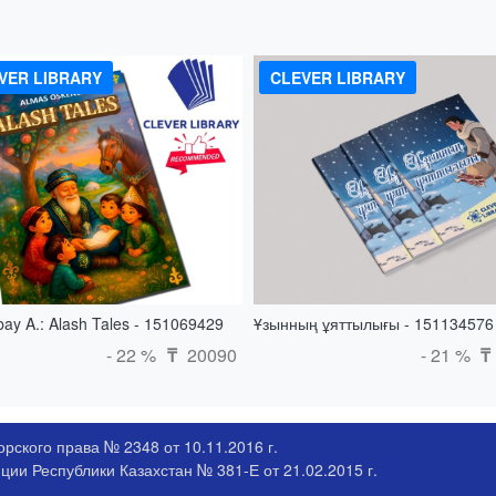
VER LIBRARY
CLEVER LIBRARY
ay A.: Alash Tales - 151069429
Ұзынның ұяттылығы - 151134576
- 22 %
20090
- 21 %
₸
₸
рского права № 2348 от 10.11.2016 г.
ии Республики Казахстан № 381-Е от 21.02.2015 г.