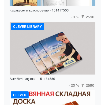
Каракесек и красноречие - 151417500
- 9 %
2590
₸
CLEVER LIBRARY
Ақкөбіктің ақылы - 151134586
- 20 %
2590
₸
CLEVER