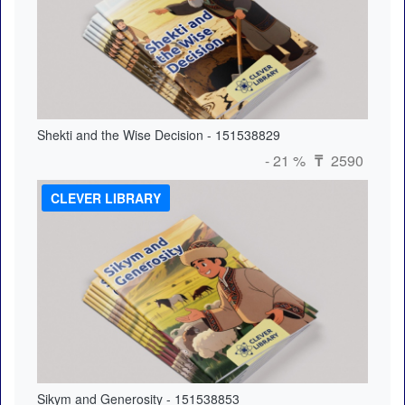
Shekti and the Wise Decision - 151538829
- 21 %
2590
₸
CLEVER LIBRARY
Sikym and Generosity - 151538853