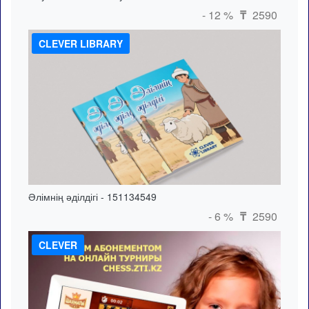
- 12 %
2590
₸
CLEVER LIBRARY
Әлімнің әділдігі - 151134549
- 6 %
2590
₸
CLEVER