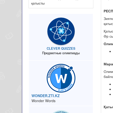
қатысты
РЕС
Зият
қаты
Қатыс
Әр сы
Олим
CLEVER QUIZZES
Предметные олимпиады
Мара
Олим
байла
WONDER.ZTI.KZ
Wonder Words
Қатыс