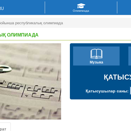
RU
бойынша республикалық олимпиада
ЫҚ ОЛИМПИАДА
Музыка
ҚАТЫСУ
Қатысушылар саны:
рат