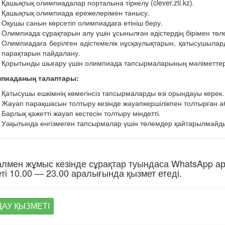
Қашықтық олимпиадалар порталына тіркелу (clever.zti.kz).
Қашықтық олимпиада ережелерімен танысу.
Оқушы санын көрсетіп олимпиадаға өтініш беру.
Олимпиада сұрақтарын алу үшін ұсынылған әдістердің бірімен төл
Олимпиадаға берілген әдістемелік нұсқаулықтарын, қатысушыла
парақтарын пайдалану.
Қорытынды шығару үшін олимпиада тапсырмаларының мәліметтерін
пиаданың талаптары:
Қатысушы ешкімнің көмегінсіз тапсырмаларды өзі орындауы керек.
Жауап парақшасын толтыру кезінде жауапкершілікпен толтырған а
Барлық қажетті жауап кестесін толтыру міндетті.
Уақытында енгізмеген тапсырмалар үшін төлемдер қайтарылмайд
лмен жұмыс кезінде сұрақтар туындаса WhatsApp а
ті 10.00 — 23.00 аралығында қызмет етеді.
АУ ҚЫЗМЕТІ