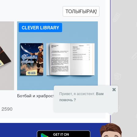
ТОЛЫҒЫРАҚ!
CLEVER LIBRARY
Привет, я ассистент.
Вам
Ботбай и храбрость - 151417495
помочь ?
- 7 %
2590
₸
2590