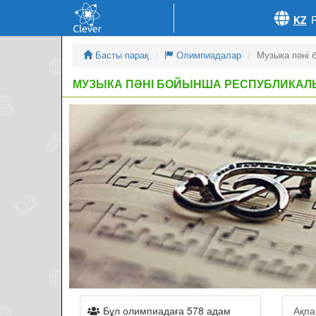
KZ
Басты парақ
Олимпиадалар
Музыка пәні 
МУЗЫКА ПӘНІ БОЙЫНША РЕСПУБЛИКАЛ
Бұл олимпиадаға 578 адам
Ақпа