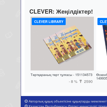
CLEVER:
Жеңілдіктер!
CLEVER LIBRARY
CLE
Төртқараның төрт тұлғасы - 151134573
Өскенб
14993
- 8 %
2590
₸
Авторлық құқық объектісіне құқықтарды мемлекетті
Қазақстан Республикасы Әділет министрлігі тіркеу