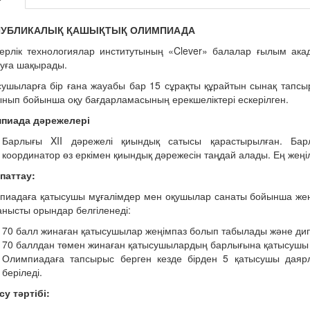
ПУБЛИКАЛЫҚ ҚАШЫҚТЫҚ ОЛИМПИАДА
керлік технологиялар институтының «Clever» балалар ғылым ак
суға шақырады.
ушыларға бір ғана жауабы бар 15 сұрақты құрайтын сынақ тапсы
нып бойынша оқу бағдарламасының ерекшеліктері ескерілген.
пиада дәрежелері
Барлығы XII дәрежелі қиындық сатысы қарастырылған. Бар
координатор өз еркімен қиындық дәрежесін таңдай алады. Ең жеңіл
паттау:
пиадаға қатысушы мұғалімдер мен оқушылар санаты бойынша жең
нысты орындар белгіленеді:
70 балл жинаған қатысушылар жеңімпаз болып табылады және дип
70 баллдан төмен жинаған қатысушылардың барлығына қатысушы 
Олимпиадаға тапсырыс берген кезде бірден 5 қатысушы даярл
беріледі.
у тәртібі: