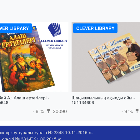
VER LIBRARY
CLEVER LIBRARY
ай А.: Алаш ертегілері -
Шаңышқылының ақылды ойы -
5648
151134606
- 6 %
20090
- 9 %
₸
₸
к тіркеу туралы куәлігі № 2348 10.11.2016 ж.
 куәлігі № 381-Е 21.02.2015 ж.