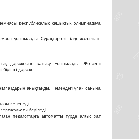
адемиясы республикалық қашықтық олимпиадаға
рмасы ұсынылады. Сұрақтар екі тілде жазылған.
лық дәрежесіне қатысу ұсынылады. Жетекші
і бірінші дәреже.
імпаздарын анықтайды. Төмендегі ұпай санына
лом иеленеді.
сертификаты беріледі.
аған педагогтарға автоматты түрде алғыс хат