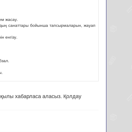
ем жасау.
рдың санаттары бойынша тапсырмаларын, жауап
 енгізу.
бзал.
ы.
рқылы хабарласа аласыз. Қолдау