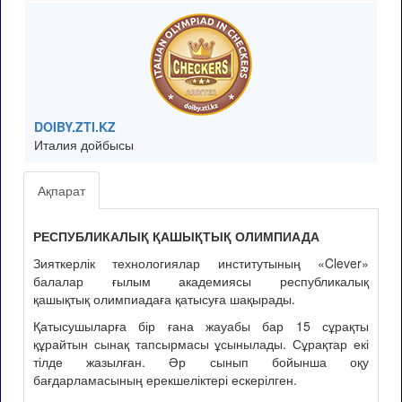
DOIBY.ZTI.KZ
Италия дойбысы
Ақпарат
РЕСПУБЛИКАЛЫҚ ҚАШЫҚТЫҚ ОЛИМПИАДА
Зияткерлік технологиялар институтының «Clever»
балалар ғылым академиясы республикалық
қашықтық олимпиадаға қатысуға шақырады.
Қатысушыларға бір ғана жауабы бар 15 сұрақты
құрайтын сынақ тапсырмасы ұсынылады. Сұрақтар екі
тілде жазылған. Әр сынып бойынша оқу
бағдарламасының ерекшеліктері ескерілген.