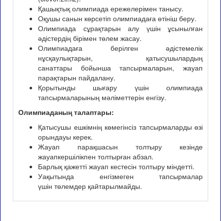
Қашықтық олимпиада ережелерімен танысу.
Оқушы санын көрсетіп олимпиадаға өтініш беру.
Олимпиада сұрақтарын алу үшін ұсынылған
әдістердің бірімен төлем жасау.
Олимпиадаға берілген әдістемелік
нұсқаулықтарын, қатысушылардың
санаттары бойынша тапсырмаларын, жауап
парақтарын пайдалану.
Қорытынды шығару үшін олимпиада
тапсырмаларының мәліметтерін енгізу.
Олимпиаданың талаптары:
Қатысушы ешкімнің көмегінсіз тапсырмаларды өзі
орындауы керек.
Жауап парақшасын толтыру кезінде
жауапкершілікпен толтырған абзал.
Барлық қажетті жауап кестесін толтыру міндетті.
Уақытында енгізмеген тапсырмалар
үшін төлемдер қайтарылмайды.