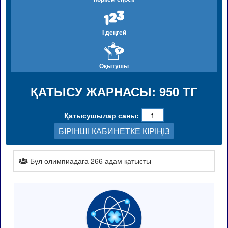
I деңгей
Оқытушы
ҚАТЫСУ ЖАРНАСЫ: 950 ТГ
Қатысушылар саны:
БІРІНШІ КАБИНЕТКЕ КІРІҢІЗ
Бұл олимпиадаға 266 адам қатысты