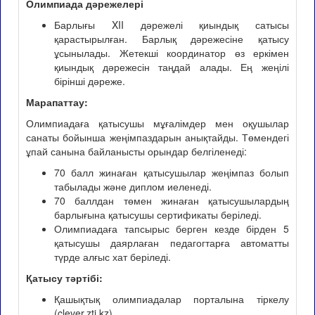
Олимпиада дәрежелері
Барлығы XII дәрежелі қиындық сатысы
қарастырылған. Барлық дәрежесіне қатысу
ұсынылады. Жетекші координатор өз еркімен
қиындық дәрежесін таңдай алады. Ең жеңілі
бірінші дәреже.
Марапаттау:
Олимпиадаға қатысушы мұғалімдер мен оқушылар
санаты бойынша жеңімпаздарын анықтайды. Төмендегі
ұпай санына байланысты орындар белгіленеді:
70 балл жинаған қатысушылар жеңімпаз болып
табылады және диплом иеленеді.
70 баллдан төмен жинаған қатысушылардың
барлығына қатысушы сертификаты беріледі.
Олимпиадаға тапсырыс берген кезде бірден 5
қатысушы даярлаған педагогтарға автоматты
түрде алғыс хат беріледі.
Қатысу тәртібі:
Қашықтық олимпиадалар порталына тіркелу
(clever.zti.kz).