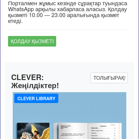
Порталмен жұмыс кезінде сұрақтар туындаса
WhatsApp арқылы хабарласа аласыз. Қолдау
қызметі 10.00 — 23.00 аралығында қызмет
етеді.
ҚОЛДАУ ҚЫЗМЕТІ
CLEVER:
ТОЛЫҒЫРАҚ!
Жеңілдіктер!
CLEVER LIBRARY