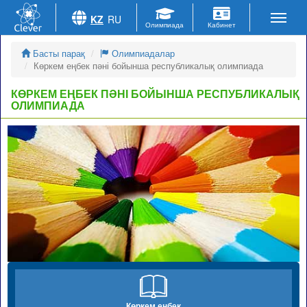
KZ
RU
Басты парақ
Олимпиадалар
Көркем еңбек пәні бойынша республикалық олимпиада
КӨРКЕМ ЕҢБЕК ПӘНІ БОЙЫНША РЕСПУБЛИКАЛЫҚ
ОЛИМПИАДА
Көркем еңбек