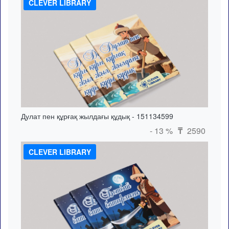
CLEVER LIBRARY
Дулат пен құрғақ жылдағы құдық - 151134599
- 13 %
2590
₸
CLEVER LIBRARY