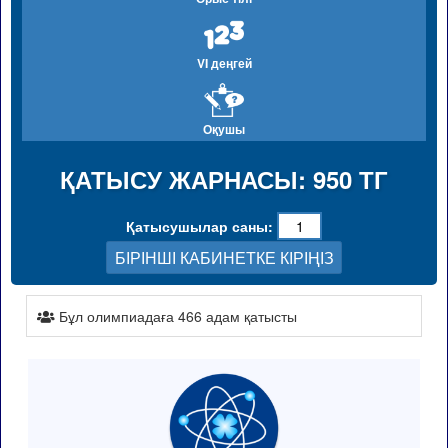
VI деңгей
Оқушы
ҚАТЫСУ ЖАРНАСЫ: 950 ТГ
Қатысушылар саны:
БІРІНШІ КАБИНЕТКЕ КІРІҢІЗ
Бұл олимпиадаға 466 адам қатысты