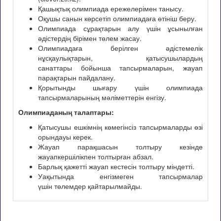
Қашықтық олимпиада ережелерімен танысу.
Оқушы санын көрсетіп олимпиадаға өтініш беру.
Олимпиада сұрақтарын алу үшін ұсынылған
әдістердің бірімен төлем жасау.
Олимпиадаға берілген әдістемелік
нұсқаулықтарын, қатысушылардың
санаттары бойынша тапсырмаларын, жауап
парақтарын пайдалану.
Қорытынды шығару үшін олимпиада
тапсырмаларының мәліметтерін енгізу.
Олимпиаданың талаптары:
Қатысушы ешкімнің көмегінсіз тапсырмаларды өзі
орындауы керек.
Жауап парақшасын толтыру кезінде
жауапкершілікпен толтырған абзал.
Барлық қажетті жауап кестесін толтыру міндетті.
Уақытында енгізмеген тапсырмалар
үшін төлемдер қайтарылмайды.