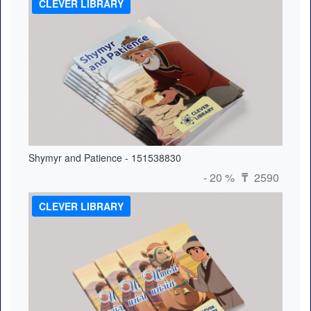
CLEVER LIBRARY
Shymyr and Patience - 151538830
- 20 %
2590
₸
CLEVER LIBRARY