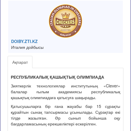
DOIBY.ZTI.KZ
Италия дойбысы
Ақпарат
РЕСПУБЛИКАЛЫҚ ҚАШЫҚТЫҚ ОЛИМПИАДА
Зияткерлік технологиялар институтының «Clever»
балалар ғылым академиясы республикалық
қашықтық олимпиадаға қатысуға шақырады.
Қатысушыларға бір ғана жауабы бар 15 сұрақты
құрайтын сынақ тапсырмасы ұсынылады. Сұрақтар екі
тілде жазылған. Әр сынып бойынша оқу
бағдарламасының ерекшеліктері ескерілген.