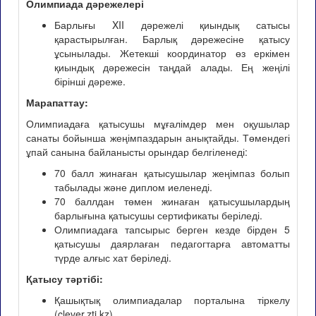
Олимпиада дәрежелері
Барлығы XII дәрежелі қиындық сатысы
қарастырылған. Барлық дәрежесіне қатысу
ұсынылады. Жетекші координатор өз еркімен
қиындық дәрежесін таңдай алады. Ең жеңілі
бірінші дәреже.
Марапаттау:
Олимпиадаға қатысушы мұғалімдер мен оқушылар
санаты бойынша жеңімпаздарын анықтайды. Төмендегі
ұпай санына байланысты орындар белгіленеді:
70 балл жинаған қатысушылар жеңімпаз болып
табылады және диплом иеленеді.
70 баллдан төмен жинаған қатысушылардың
барлығына қатысушы сертификаты беріледі.
Олимпиадаға тапсырыс берген кезде бірден 5
қатысушы даярлаған педагогтарға автоматты
түрде алғыс хат беріледі.
Қатысу тәртібі:
Қашықтық олимпиадалар порталына тіркелу
(clever.zti.kz).