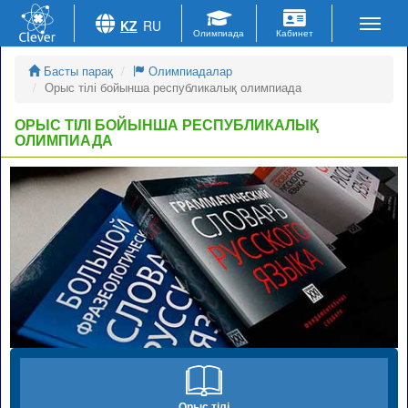
KZ
RU
Басты парақ
Олимпиадалар
Орыс тілі бойынша республикалық олимпиада
ОРЫС ТІЛІ БОЙЫНША РЕСПУБЛИКАЛЫҚ
ОЛИМПИАДА
Орыс тілі