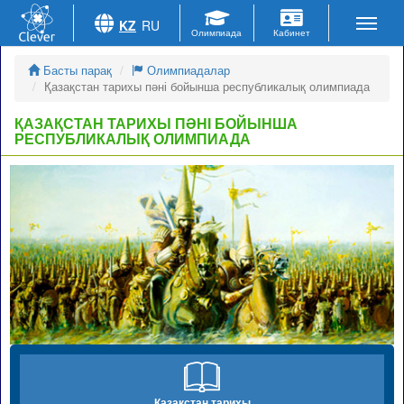
KZ
RU
Басты парақ
Олимпиадалар
Қазақстан тарихы пәні бойынша республикалық олимпиада
ҚАЗАҚСТАН ТАРИХЫ ПӘНІ БОЙЫНША
РЕСПУБЛИКАЛЫҚ ОЛИМПИАДА
Қазақстан тарихы