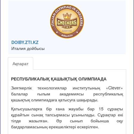
DOIBY.ZTI.KZ
Италия дойбысы
Ақпарат
РЕСПУБЛИКАЛЫҚ ҚАШЫҚТЫҚ ОЛИМПИАДА
Зияткерлік технологиялар институтының «Clever»
балалар ғылым академиясы республикалық
қашықтық олимпиадаға қатысуға шақырады.
Қатысушыларға бір ғана жауабы бар 15 сұрақты
құрайтын сынақ тапсырмасы ұсынылады. Сұрақтар екі
тілде жазылған. Әр сынып бойынша оқу
бағдарламасының ерекшеліктері ескерілген.