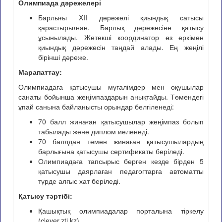
Олимпиада дәрежелері
Барлығы XII дәрежелі қиындық сатысы
қарастырылған. Барлық дәрежесіне қатысу
ұсынылады. Жетекші координатор өз еркімен
қиындық дәрежесін таңдай алады. Ең жеңілі
бірінші дәреже.
Марапаттау:
Олимпиадаға қатысушы мұғалімдер мен оқушылар
санаты бойынша жеңімпаздарын анықтайды. Төмендегі
ұпай санына байланысты орындар белгіленеді:
70 балл жинаған қатысушылар жеңімпаз болып
табылады және диплом иеленеді.
70 баллдан төмен жинаған қатысушылардың
барлығына қатысушы сертификаты беріледі.
Олимпиадаға тапсырыс берген кезде бірден 5
қатысушы даярлаған педагогтарға автоматты
түрде алғыс хат беріледі.
Қатысу тәртібі:
Қашықтық олимпиадалар порталына тіркелу
(clever.zti.kz).