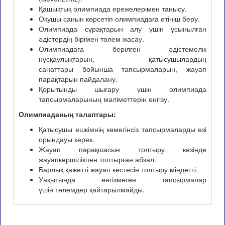
Қашықтық олимпиада ережелерімен танысу.
Оқушы санын көрсетіп олимпиадаға өтініш беру.
Олимпиада сұрақтарын алу үшін ұсынылған
әдістердің бірімен төлем жасау.
Олимпиадаға берілген әдістемелік
нұсқаулықтарын, қатысушылардың
санаттары бойынша тапсырмаларын, жауап
парақтарын пайдалану.
Қорытынды шығару үшін олимпиада
тапсырмаларының мәліметтерін енгізу.
Олимпиаданың талаптары:
Қатысушы ешкімнің көмегінсіз тапсырмаларды өзі
орындауы керек.
Жауап парақшасын толтыру кезінде
жауапкершілікпен толтырған абзал.
Барлық қажетті жауап кестесін толтыру міндетті.
Уақытында енгізмеген тапсырмалар
үшін төлемдер қайтарылмайды.