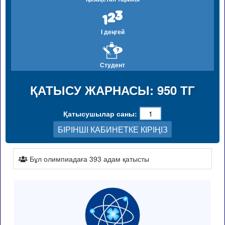
I деңгей
Студент
ҚАТЫСУ ЖАРНАСЫ: 950 ТГ
Қатысушылар саны:
БІРІНШІ КАБИНЕТКЕ КІРІҢІЗ
Бұл олимпиадаға 393 адам қатысты