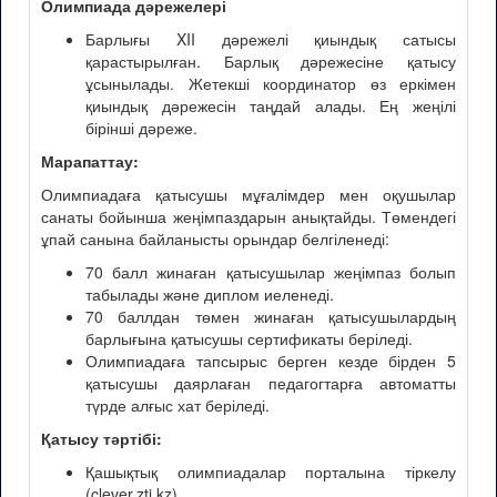
Олимпиада дәрежелері
Барлығы XII дәрежелі қиындық сатысы
қарастырылған. Барлық дәрежесіне қатысу
ұсынылады. Жетекші координатор өз еркімен
қиындық дәрежесін таңдай алады. Ең жеңілі
бірінші дәреже.
Марапаттау:
Олимпиадаға қатысушы мұғалімдер мен оқушылар
санаты бойынша жеңімпаздарын анықтайды. Төмендегі
ұпай санына байланысты орындар белгіленеді:
70 балл жинаған қатысушылар жеңімпаз болып
табылады және диплом иеленеді.
70 баллдан төмен жинаған қатысушылардың
барлығына қатысушы сертификаты беріледі.
Олимпиадаға тапсырыс берген кезде бірден 5
қатысушы даярлаған педагогтарға автоматты
түрде алғыс хат беріледі.
Қатысу тәртібі:
Қашықтық олимпиадалар порталына тіркелу
(clever.zti.kz).