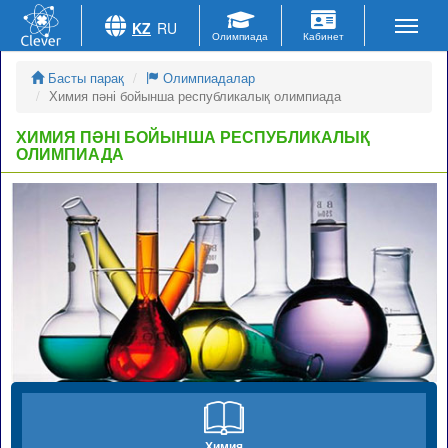
KZ
RU
Басты парақ
Олимпиадалар
Химия пәні бойынша республикалық олимпиада
ХИМИЯ ПӘНІ БОЙЫНША РЕСПУБЛИКАЛЫҚ
ОЛИМПИАДА
Химия