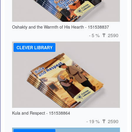
Oshakty and the Warmth of His Hearth - 151538837
- 5 %
2590
₸
CLEVER LIBRARY
Kula and Respect - 151538864
- 19 %
2590
₸