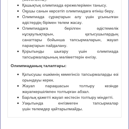
Қашықтық олимпиада ережелерімен танысу.
Оқушы санын көрсетіп олимпиадаға өтініш беру.
Олимпиада сұрақтарын алу үшін ұсынылған
әдістердің бірімен төлем жасау.
Олимпиадаға берілген әдістемелік
нұсқаулықтарын, қатысушылардың
санаттары бойынша тапсырмаларын, жауап
парақтарын пайдалану.
Қорытынды шығару үшін олимпиада
тапсырмаларының мәліметтерін енгізу.
Олимпиаданың талаптары:
Қатысушы ешкімнің көмегінсіз тапсырмаларды өзі
орындауы керек.
Жауап парақшасын толтыру кезінде
жауапкершілікпен толтырған абзал.
Барлық қажетті жауап кестесін толтыру міндетті.
Уақытында енгізмеген тапсырмалар
үшін төлемдер қайтарылмайды.