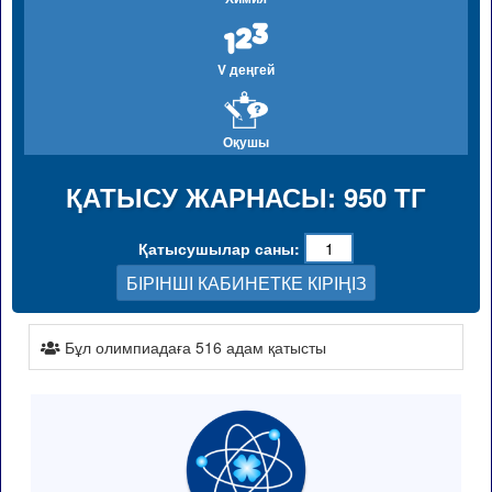
V деңгей
Оқушы
ҚАТЫСУ ЖАРНАСЫ: 950 ТГ
Қатысушылар саны:
БІРІНШІ КАБИНЕТКЕ КІРІҢІЗ
Бұл олимпиадаға 516 адам қатысты