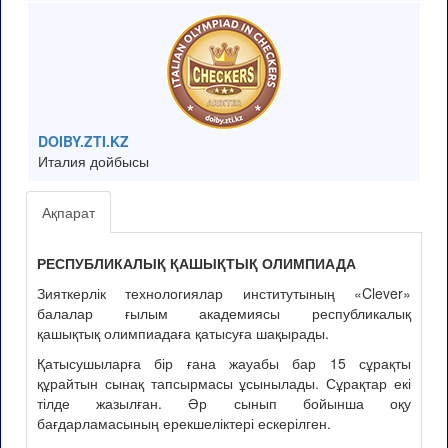
DOIBY.ZTI.KZ
Италия дойбысы
Ақпарат
РЕСПУБЛИКАЛЫҚ ҚАШЫҚТЫҚ ОЛИМПИАДА
Зияткерлік технологиялар институтының «Clever»
балалар ғылым академиясы республикалық
қашықтық олимпиадаға қатысуға шақырады.
Қатысушыларға бір ғана жауабы бар 15 сұрақты
құрайтын сынақ тапсырмасы ұсынылады. Сұрақтар екі
тілде жазылған. Әр сынып бойынша оқу
бағдарламасының ерекшеліктері ескерілген.