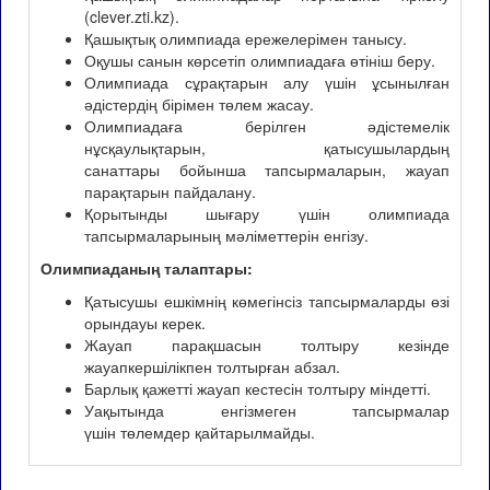
(clever.zti.kz).
Қашықтық олимпиада ережелерімен танысу.
Оқушы санын көрсетіп олимпиадаға өтініш беру.
Олимпиада сұрақтарын алу үшін ұсынылған
әдістердің бірімен төлем жасау.
Олимпиадаға берілген әдістемелік
нұсқаулықтарын, қатысушылардың
санаттары бойынша тапсырмаларын, жауап
парақтарын пайдалану.
Қорытынды шығару үшін олимпиада
тапсырмаларының мәліметтерін енгізу.
Олимпиаданың талаптары:
Қатысушы ешкімнің көмегінсіз тапсырмаларды өзі
орындауы керек.
Жауап парақшасын толтыру кезінде
жауапкершілікпен толтырған абзал.
Барлық қажетті жауап кестесін толтыру міндетті.
Уақытында енгізмеген тапсырмалар
үшін төлемдер қайтарылмайды.