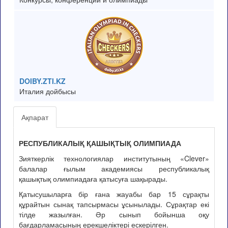
DOIBY.ZTI.KZ
Италия дойбысы
Ақпарат
РЕСПУБЛИКАЛЫҚ ҚАШЫҚТЫҚ ОЛИМПИАДА
Зияткерлік технологиялар институтының «Clever»
балалар ғылым академиясы республикалық
қашықтық олимпиадаға қатысуға шақырады.
Қатысушыларға бір ғана жауабы бар 15 сұрақты
құрайтын сынақ тапсырмасы ұсынылады. Сұрақтар екі
тілде жазылған. Әр сынып бойынша оқу
бағдарламасының ерекшеліктері ескерілген.