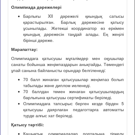
Олимпиада дәрежелері
Барлығы XII дәрежелі қиындық сатысы
қарастырылған. Барлық дәрежесіне қатысу
ұсынылады. Жетекші координатор өз еркімен
қиындық дәрежесін таңдай алады. Ең жеңілі
бірінші дәреже.
Марапаттау:
Олимпиадаға қатысушы мұғалімдер мен оқушылар
санаты бойынша жеңімпаздарын анықтайды. Төмендегі
ұпай санына байланысты орындар белгіленеді:
70 балл жинаған қатысушылар жеңімпаз болып
табылады және диплом иеленеді.
70 баллдан төмен жинаған қатысушылардың
барлығына қатысушы сертификаты беріледі.
Олимпиадаға тапсырыс берген кезде бірден 5
қатысушы даярлаған педагогтарға автоматты
түрде алғыс хат беріледі.
Қатысу тәртібі:
Қашықтық олимпиадалар порталына тіркелу