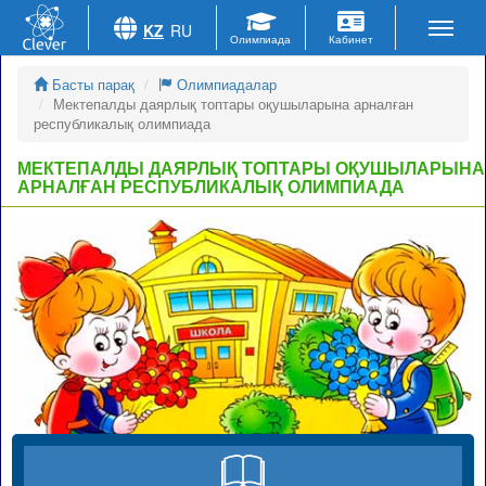
KZ
RU
Басты парақ
Олимпиадалар
Мектепалды даярлық топтары оқушыларына арналған
республикалық олимпиада
МЕКТЕПАЛДЫ ДАЯРЛЫҚ ТОПТАРЫ ОҚУШЫЛАРЫНА
АРНАЛҒАН РЕСПУБЛИКАЛЫҚ ОЛИМПИАДА