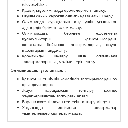
(clever.zti.kz).
Қашықтық олимпиада ережелерімен танысу.
Оқушы санын көрсетіп олимпиадаға өтініш беру.
Олимпиада сұрақтарын алу үшін ұсынылған
әдістердің бірімен төлем жасау.
Олимпиадаға берілген әдістемелік
нұсқаулықтарын, қатысушылардың
санаттары бойынша тапсырмаларын, жауап
парақтарын пайдалану.
Қорытынды шығару үшін олимпиада
тапсырмаларының мәліметтерін енгізу.
Олимпиаданың талаптары:
Қатысушы ешкімнің көмегінсіз тапсырмаларды өзі
орындауы керек.
Жауап парақшасын толтыру кезінде
жауапкершілікпен толтырған абзал.
Барлық қажетті жауап кестесін толтыру міндетті.
Уақытында енгізмеген тапсырмалар
үшін төлемдер қайтарылмайды.