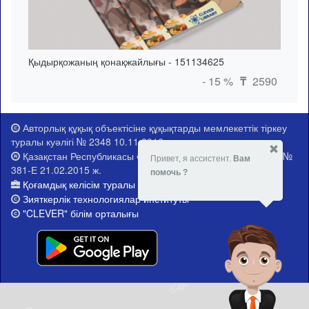
Қыдырқожаның қонақжайлығы - 151134625
- 15 %
2590
₸
Авторлық құқық объектісіне құқықтарды мемлекеттік тіркеу
туралы куәлігі № 2348 10.11.2016 ж.
Қазақстан Республикасы Әділет министрлігі тіркеу куәлігі №
Привет, я ассистент.
Вам
381-Е 21.02.2015 ж.
помочь ?
Қоғамдық келісім туралы ақпарат
Зияткерлік технологиялар институты
"CLEVER" білім орталығы