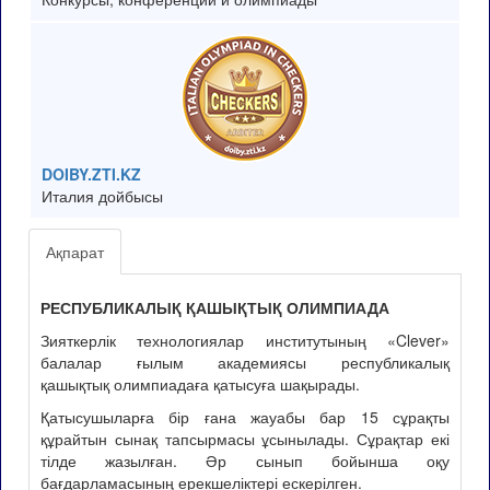
DOIBY.ZTI.KZ
Италия дойбысы
Ақпарат
РЕСПУБЛИКАЛЫҚ ҚАШЫҚТЫҚ ОЛИМПИАДА
Зияткерлік технологиялар институтының «Clever»
балалар ғылым академиясы республикалық
қашықтық олимпиадаға қатысуға шақырады.
Қатысушыларға бір ғана жауабы бар 15 сұрақты
құрайтын сынақ тапсырмасы ұсынылады. Сұрақтар екі
тілде жазылған. Әр сынып бойынша оқу
бағдарламасының ерекшеліктері ескерілген.