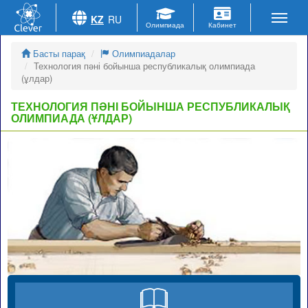
KZ
RU
Басты парақ
Олимпиадалар
Технология пәні бойынша республикалық олимпиада
(ұлдар)
ТЕХНОЛОГИЯ ПӘНІ БОЙЫНША РЕСПУБЛИКАЛЫҚ
ОЛИМПИАДА (ҰЛДАР)