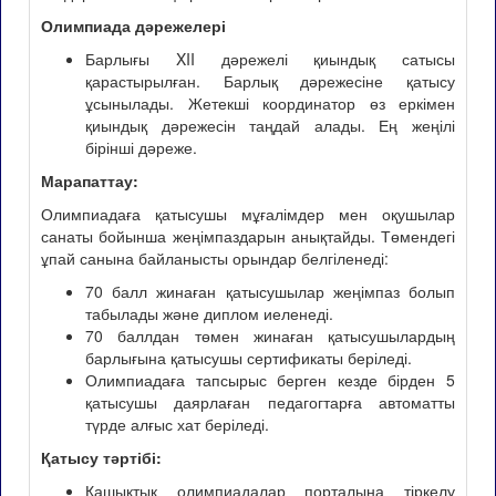
Олимпиада дәрежелері
Барлығы XII дәрежелі қиындық сатысы
қарастырылған. Барлық дәрежесіне қатысу
ұсынылады. Жетекші координатор өз еркімен
қиындық дәрежесін таңдай алады. Ең жеңілі
бірінші дәреже.
Марапаттау:
Олимпиадаға қатысушы мұғалімдер мен оқушылар
санаты бойынша жеңімпаздарын анықтайды. Төмендегі
ұпай санына байланысты орындар белгіленеді:
70 балл жинаған қатысушылар жеңімпаз болып
табылады және диплом иеленеді.
70 баллдан төмен жинаған қатысушылардың
барлығына қатысушы сертификаты беріледі.
Олимпиадаға тапсырыс берген кезде бірден 5
қатысушы даярлаған педагогтарға автоматты
түрде алғыс хат беріледі.
Қатысу тәртібі:
Қашықтық олимпиадалар порталына тіркелу