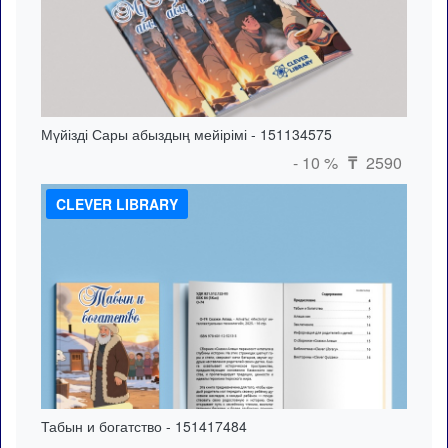
Мүйізді Сары абыздың мейірімі - 151134575
- 10 %
2590
₸
CLEVER LIBRARY
Табын и богатство - 151417484