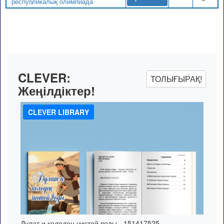
республикалық олимпиада
CLEVER:
ТОЛЫҒЫРАҚ!
Жеңілдіктер!
CLEVER LIBRARY
Дулат и колодец чистой воды - 151417525