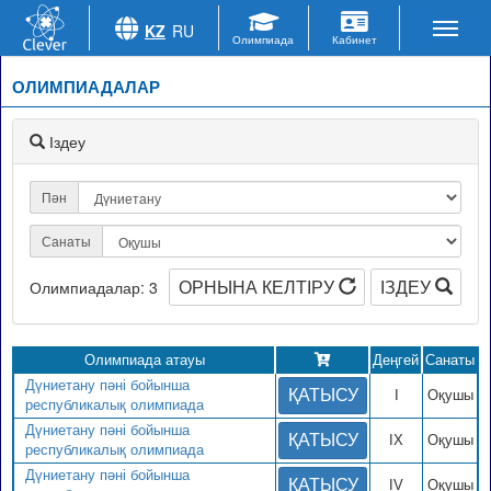
KZ
RU
ОЛИМПИАДАЛАР
Іздеу
Пән
Санаты
ОРНЫНА КЕЛТІРУ
ІЗДЕУ
Олимпиадалар: 3
Олимпиада атауы
Деңгей
Санаты
Дүниетану пәні бойынша
ҚАТЫСУ
I
Оқушы
республикалық олимпиада
Дүниетану пәні бойынша
ҚАТЫСУ
IX
Оқушы
республикалық олимпиада
Дүниетану пәні бойынша
ҚАТЫСУ
IV
Оқушы