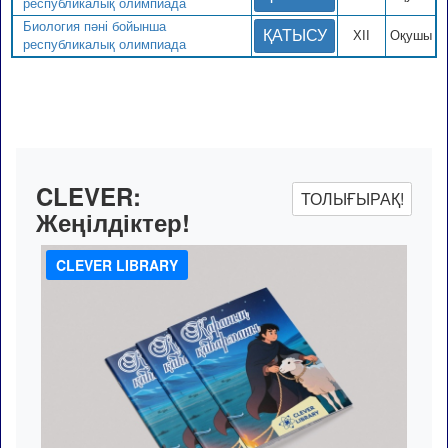
республикалық олимпиада
Биология пәні бойынша
ҚАТЫСУ
XII
Оқушы
республикалық олимпиада
CLEVER:
ТОЛЫҒЫРАҚ!
Жеңілдіктер!
CLEVER LIBRARY