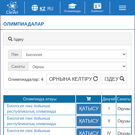
KZ
RU
ОЛИМПИАДАЛАР
Іздеу
Пән
Санаты
ОРНЫНА КЕЛТІРУ
ІЗДЕУ
Олимпиадалар: 4
Олимпиада атауы
Деңгей
Санаты
Биология пәні бойынша
ҚАТЫСУ
I
Оқушы
республикалық олимпиада
Биология пәні бойынша
ҚАТЫСУ
II
Оқушы
республикалық олимпиада
Биология пәні бойынша
ҚАТЫСУ
IV
Оқушы