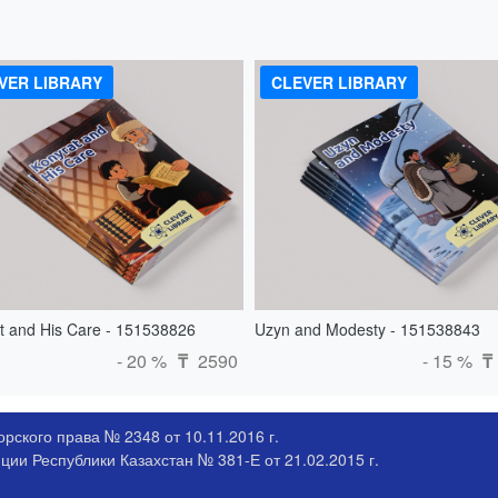
VER LIBRARY
CLEVER LIBRARY
t and His Care - 151538826
Uzyn and Modesty - 151538843
- 20 %
2590
- 15 %
₸
₸
рского права № 2348 от 10.11.2016 г.
ии Республики Казахстан № 381-Е от 21.02.2015 г.