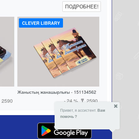
ПОДРОБНЕЕ!
CLEVER LIBRARY
Жаныстың жанашырлығы - 151134562
2590
- 24 %
2590
₸
Привет, я ассистент.
Вам
помочь ?